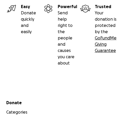
Easy
Powerful
Trusted
Donate
Send
Your
quickly
help
donation is
and
right to
protected
easily
the
by the
PayPal: @BMed786
people
GoFundMe
and
Giving
Cada aporte, por pequeño que sea será agradecido c
causes
Guarantee
nuestro corazón y se que serán bendiciones para toda 
you care
about
Y si no puedes donar, una oración con mucha Fe tambi
ayuda.
La fe mueve montañas… y la solidaridad puede salvar v
Por favor, comparte este mensaje. Ayúdanos a llegar 
Secondary menu
corazones.
Donate
No nos dejes caer. No nos dejes solas.
Categories