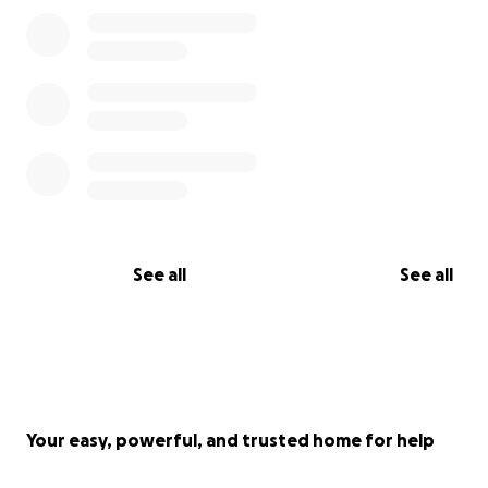
Rico, no nos ha escuchado. Nadie nos ha ayudado.
Esta es nuestra última esperanza.
Donaciones:
ATH Móvil:
See all
See all
Your easy, powerful, and trusted home for help