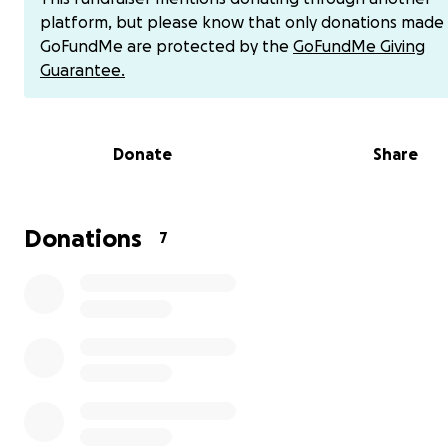
posible para sostenerla emocionalmente, pero yo tamb
platform, but please know that only donations made
estoy agotada, estar sola en esta situación no es fácil. 
GoFundMe are protected by the
GoFundMe Giving
tenemos ninguna familia que nos apoye. Solo somos mi
Guarantee.
perrita y yo.
Mi mamá padece:
Donate
Share
• Trastorno depresivo mayor recurrente con episodio
psicóticos
• Trastorno de ansiedad generalizada
Donations
7
• Dolores físicos severos en espalda, piernas y articul
• Insuficiencia venosa crónica en su pierna izquierda
Con todas estas condiciones ella necesita cuidado,
medicamentos, atención constante y yo la que estoy con
todo el tiempo. Vigilancia constante ya que le llegan
pensamientos negativos. Su médico ha indicado una op
urgente en la vena de la pierna que es una de las más
importantes del cuerpo ya que debido a todo lo que e