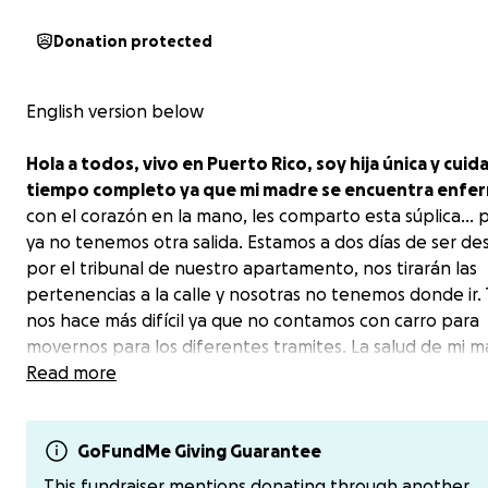
Donation protected
English version below
Hola a todos, vivo en Puerto Rico, soy hija única y cuid
tiempo completo ya que mi madre se encuentra enfe
con el corazón en la mano, les comparto esta súplica… 
ya no tenemos otra salida. Estamos a dos días de ser de
por el tribunal de nuestro apartamento, nos tirarán las
pertenencias a la calle y nosotras no tenemos donde ir.
nos hace más difícil ya que no contamos con carro para
movernos para los diferentes tramites. La salud de mi m
deteriora cada día más. Desde que mi papá murió de u
Read more
cerebral, mi mamá nunca volvió a ser la misma. Luego de
abuelita también ha fallecido de cancer. Por todo esto s
emocional ha colapsado. Muchas veces me dice que ya 
GoFundMe Giving Guarantee
seguir viviendo. Y me duele. Me parte el alma. Hago tod
This fundraiser mentions donating through another