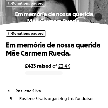
Donations paused
Em memória de nossa querida
Mãe Carmem Rueda.
Donations paused
Em memória de nossa querida
Mãe Carmem Rueda.
£423
raised
of
£2.4K
0% complete
Rosilene Silva
R
R
Rosilene Silva is organizing this fundraiser.