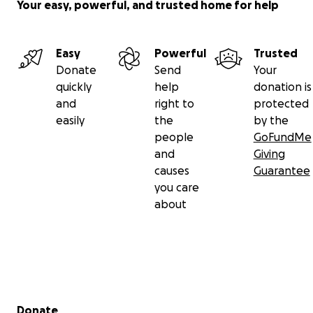
Your easy, powerful, and trusted home for help
Easy
Powerful
Trusted
Donate
Send
Your
quickly
help
donation is
and
right to
protected
easily
the
by the
people
GoFundMe
and
Giving
causes
Guarantee
you care
about
Secondary menu
Donate