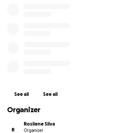
difícil.
De coração, agradeço a todos pelo carinho,
solidariedade e pelas orações que têm nos
fortalecido.”
See all
See all
Organizer
Rosilene Silva
R
Organizer