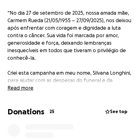
“No dia 27 de setembro de 2025, nossa amada mãe,
Carmem Rueda (21/05/1955 – 27/09/2025), nos deixou
após enfrentar com coragem e dignidade a luta
contra o câncer. Sua vida foi marcada por amor,
generosidade e força, deixando lembranças
inesquecíveis em todos que tiveram o privilégio de
conhecê-la.
Criei esta campanha em meu nome, Silvana Longhini,
para ajudar com as despesas do funeral e da
cerimônia de despedida, para que possamos
Read more
homenagear sua memória da forma que ela merece.
Donations
Qualquer contribuição, por menor que seja, será
25
See top
recebida com profunda gratidão. Se não for possível
doar, pedimos que compartilhe esta campanha,
ajudando-nos a reunir apoio neste momento tão