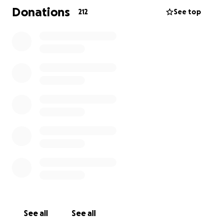
Donations
212
See top
Von Herzen danken wir für jede Unterstützung und
jedes Zeichen der Anteilnahme.
In stiller Verbundenheit und tiefer Trauer
Die gesamte Sportgemeinschaft Möschlitz sowie der
Sportverein Moßbach
Die Beerdigung findet am 8.10.2025 um 14:00 Uhr in
Möschlitz statt.
See all
See all