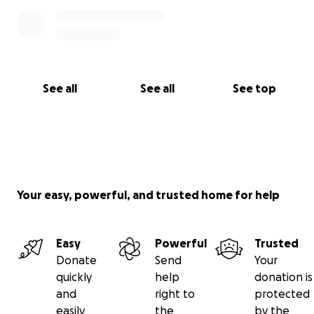
See all
See all
See top
Your easy, powerful, and trusted home for help
Easy
Powerful
Trusted
Donate
Send
Your
quickly
help
donation is
and
right to
protected
easily
the
by the