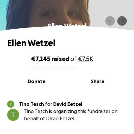
Ellen Wetzel
Ellen Wetzel
€7,245
raised
of
€7.5K
0% complete
Donate
Share
Tino Tesch
for
David Eetzel
Tino Tesch is organizing this fundraiser on
behalf of David Eetzel.