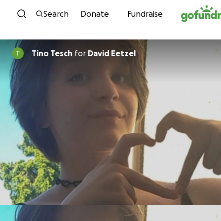
Skip to content
Search
Donate
Fundraise
Tino Tesch
for
David Eetzel