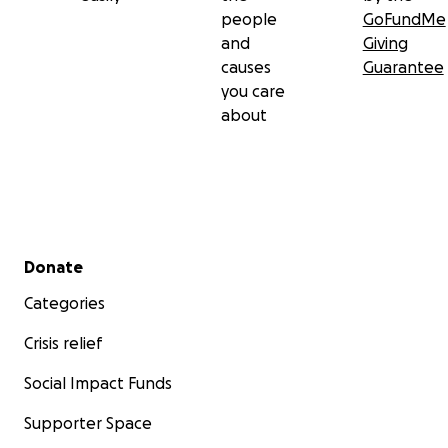
people
GoFundMe
and
Giving
causes
Guarantee
you care
about
Secondary menu
Donate
Categories
Crisis relief
Social Impact Funds
Supporter Space