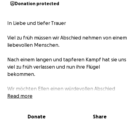
Donation protected
In Liebe und tiefer Trauer
Viel zu früh müssen wir Abschied nehmen von einem
liebevollen Menschen.
Nach einem langen und tapferen Kampf hat sie uns
viel zu früh verlassen und nun ihre Flügel
bekommen.
Wir möchten Ellen einen würdevollen Abschied
ermöglichen und bitten alle, die Ihrer Familie in
Read more
dieser schweren Zeit unterstützen möchten, um
Hilfe bei den Kosten für die Beerdigung.
Donate
Share
Jeder Beitrag – ob groß oder klein – hilft uns, ihr
einen letzten liebevollen Weg zu bereiten.