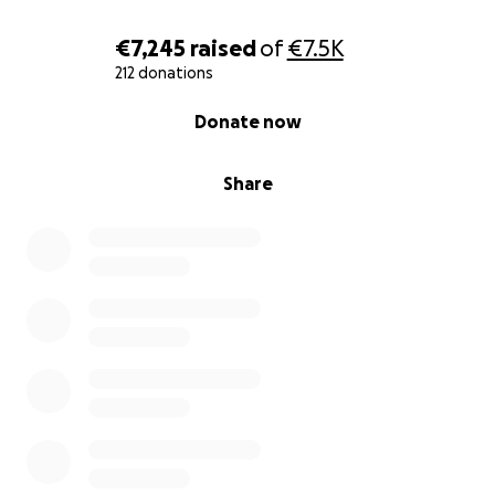
€7,245
raised
of
€7.5K
212 donations
0% complete
Donate now
Share