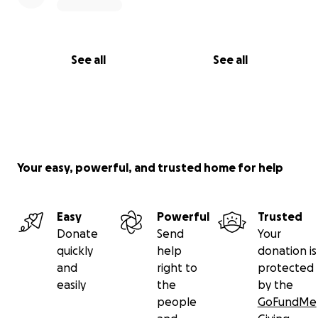
See all
See all
Your easy, powerful, and trusted home for help
Easy
Powerful
Trusted
Donate
Send
Your
quickly
help
donation is
and
right to
protected
easily
the
by the
people
GoFundMe