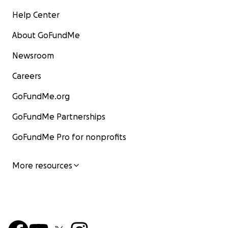
Help Center
About GoFundMe
Newsroom
Careers
GoFundMe.org
GoFundMe Partnerships
GoFundMe Pro for nonprofits
More resources