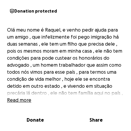
Donation protected
Olá meu nome é Raquel, e venho pedir ajuda para
um amigo , que infelizmente foi pego imigração há
duas semanas , ele tem um filho que precisa dele ,
pois os mesmos moram em minha casa , ele não tem
condições para pode custear os honorários do
advogado , um homem trabalhador que assim como
todos nós vimos para esse país , para termos uma
condição de vida melhor , hoje ele se encontra
detido em outro estado , e vivendo em situação
precária lá dentro , ele não tem família aqui no país ,
somente o filho , gostaria de pedir a colaboração de
Read more
todos , o pouco com Deus se torna muito , quem
puder ajudar nem que seja com 1 dólar já vai fazer
Donate
Share
muita diferença na vida dele , que Deus abençoe
cada um de vcs .