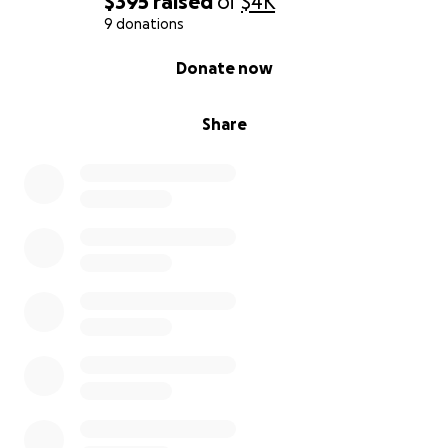
$395
raised
of
$4K
9 donations
0% complete
Donate now
Share