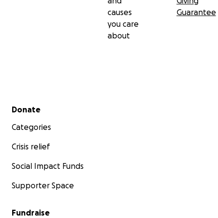
and
Giving
causes
Guarantee
you care
about
Secondary menu
Donate
Categories
Crisis relief
Social Impact Funds
Supporter Space
Fundraise