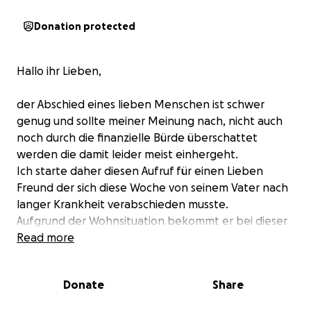
Donation protected
Hallo ihr Lieben,
der Abschied eines lieben Menschen ist schwer
genug und sollte meiner Meinung nach, nicht auch
noch durch die finanzielle Bürde überschattet
werden die damit leider meist einhergeht.
Ich starte daher diesen Aufruf für einen Lieben
Freund der sich diese Woche von seinem Vater nach
langer Krankheit verabschieden musste.
Aufgrund der Wohnsituation bekommt er bei dieser
zusätzlichen Last keinerlei Unterstützung von
Read more
öffentlicher Seite und wird die Kosten selber tragen
müssen.
Donate
Share
Die Kosten übersteigen leider deutlich seine
aktuellen Mittel.