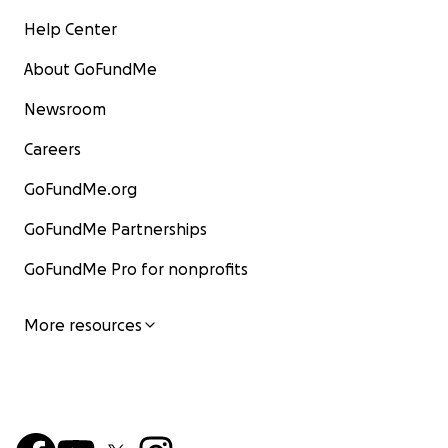
Help Center
About GoFundMe
Newsroom
Careers
GoFundMe.org
GoFundMe Partnerships
GoFundMe Pro for nonprofits
More resources