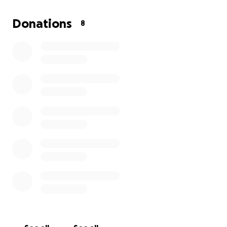
Hiermit möchten wir helfen ihm die Zeit zu geben,
sich voll und ganz auf sich konzentrieren zu können
Donations
8
und auf das was er jetzt braucht.
Jeder noch so kleine Betrag wird dabei helfen
diesen Abschied so würdevoll zu gestalten wie es ein
jeder verdient.
Danke für eure Unterstützung.