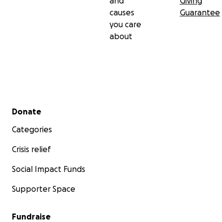
and
Giving
causes
Guarantee
you care
about
Secondary menu
Donate
Categories
Crisis relief
Social Impact Funds
Supporter Space
Fundraise