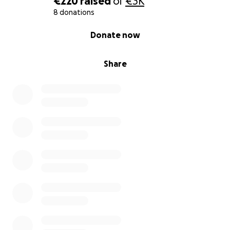
€220
raised
of
€3K
8 donations
0% complete
Donate now
Share