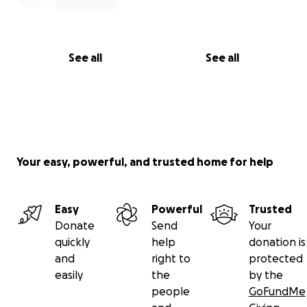
See all
See all
Your easy, powerful, and trusted home for help
Easy
Powerful
Trusted
Donate
Send
Your
quickly
help
donation is
and
right to
protected
easily
the
by the
people
GoFundMe