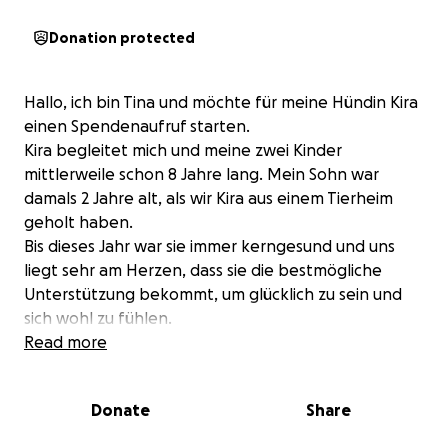
Donation protected
Hallo, ich bin Tina und möchte für meine Hündin Kira
einen Spendenaufruf starten.
Kira begleitet mich und meine zwei Kinder
mittlerweile schon 8 Jahre lang. Mein Sohn war
damals 2 Jahre alt, als wir Kira aus einem Tierheim
geholt haben.
Bis dieses Jahr war sie immer kerngesund und uns
liegt sehr am Herzen, dass sie die bestmögliche
Unterstützung bekommt, um glücklich zu sein und
sich wohl zu fühlen.
Jetzt erzähle ich mal, worum es geht.
Read more
Nach längerem überlegen, hab ich mich dazu
entschieden Kira kastrieren zu lassen. Ich bin mir
Donate
Share
darüber im klaren, dass die Kastration ein heikles
Thema ist, besonders, wenn sie medizinisch nicht