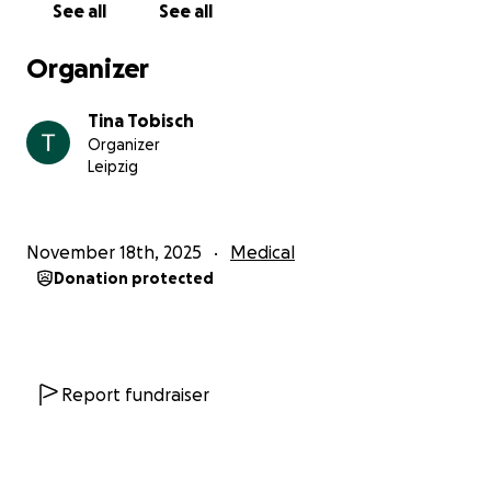
See all
See all
Menschenjahren 66 Jahre alt.
Organizer
Ich möchte ihr gern ermöglichen, dass sie
wenigstens in dieser hormonellen Richtung Ruhe
Tina Tobisch
hat. Die Wahrscheinlichkeit im Alter nach einer
Organizer
Läufigkeit eine Gebärmutterentzündung zu
Leipzig
bekommen steigt ebenfalls.
Ich empfinde die Kastration in ihrem Fall als
medizinisch notwendig.
November 18th, 2025
Medical
Leider ist sie das nicht offiziell... denn eine OP-
Donation protected
Vericherung greift nur, wenn die Gebärmutter
tatsächlich entzündet ist.
Leider kann ich auch keine Krankenversicherung
abschließen.
Denn diese sollte man vor dem 8. Lebensjahr
Report fundraiser
abschließen! Jetzt würde sie 100 € pro Monat
kosten, das kann ich mir leider nicht leisten.
Somit seid ihr gefragt und wir bitten euch um