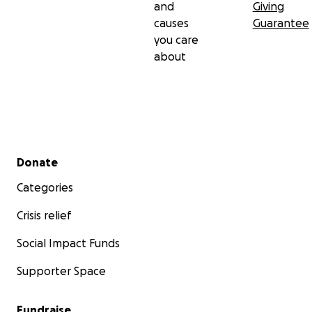
and
Giving
causes
Guarantee
you care
about
Secondary menu
Donate
Categories
Crisis relief
Social Impact Funds
Supporter Space
Fundraise