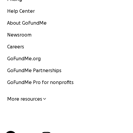
Help Center
About GoFundMe
Newsroom
Careers
GoFundMe.org
GoFundMe Partnerships
GoFundMe Pro for nonprofits
More resources