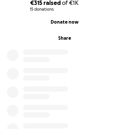
Unterstützung. Wirklich jeder Euro zählt und bringt
€315
raised
of
€1K
uns ein Stück näher zum Zielbetrag.
15 donations
Ich danke allen vielmals, die sich unseren
0% complete
Donate now
Spendenaufruf bis zum Schluss durchgelesen haben.
Share