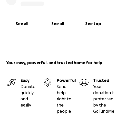
See all
See all
See top
Your easy, powerful, and trusted home for help
Easy
Powerful
Trusted
Donate
Send
Your
quickly
help
donation is
and
right to
protected
easily
the
by the
people
GoFundMe