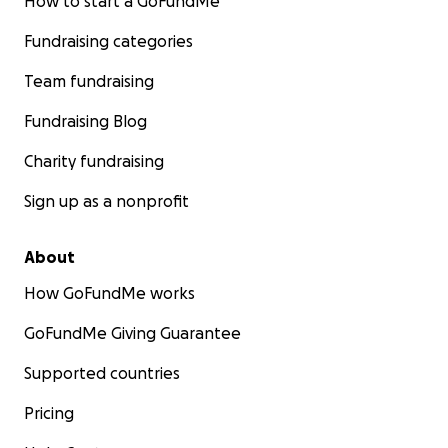
How to start a GoFundMe
Fundraising categories
Team fundraising
Fundraising Blog
Charity fundraising
Sign up as a nonprofit
About
How GoFundMe works
GoFundMe Giving Guarantee
Supported countries
Pricing