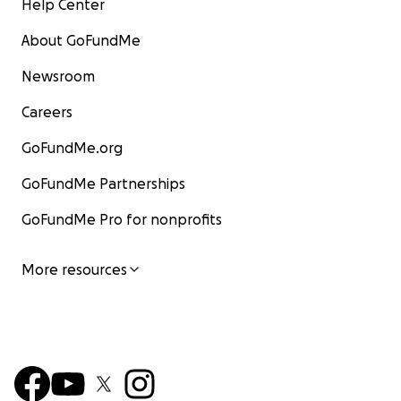
Help Center
About GoFundMe
Newsroom
Careers
GoFundMe.org
GoFundMe Partnerships
GoFundMe Pro for nonprofits
More resources