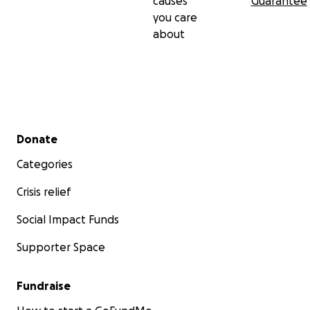
causes
Guarantee
you care
about
Secondary menu
Donate
Categories
Crisis relief
Social Impact Funds
Supporter Space
Fundraise