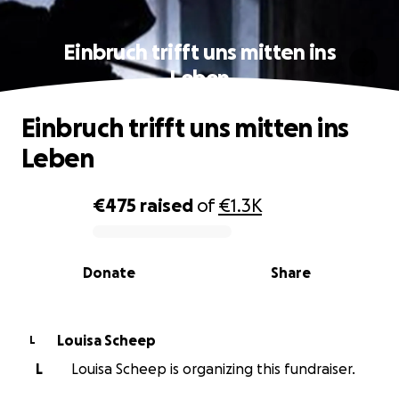
Einbruch trifft uns mitten ins
Leben
Einbruch trifft uns mitten ins
Leben
€475
raised
of
€1.3K
0% complete
Donate
Share
Louisa Scheep
L
L
Louisa Scheep is organizing this fundraiser.