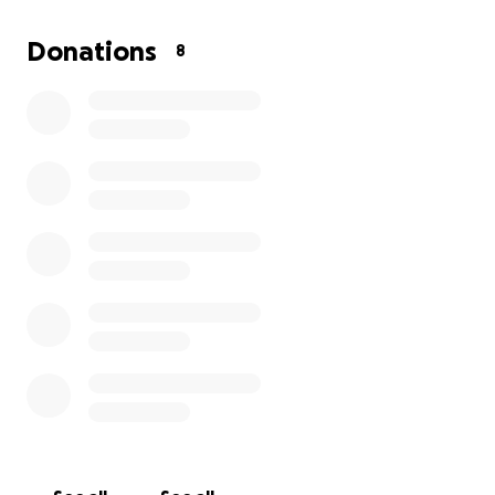
Wohnhaus entfernt ist.
Donations
8
Wir sind ein junges Paar, das gerade noch mit viel
Schweiß, Herz und Eigenleistung unser Haus
kernsaniert hat. Wir haben jeden Cent in unser
Zuhause gesteckt – und jetzt das.
Wir bitten euch von Herzen:
Wenn ihr uns unterstützen könnt – sei es mit einer
Spende oder dem Teilen dieses Aufrufs – bedeutet
uns das alles.
Jede Hilfe bringt uns ein Stück Normalität zurück.
Danke, dass ihr an uns glaubt.