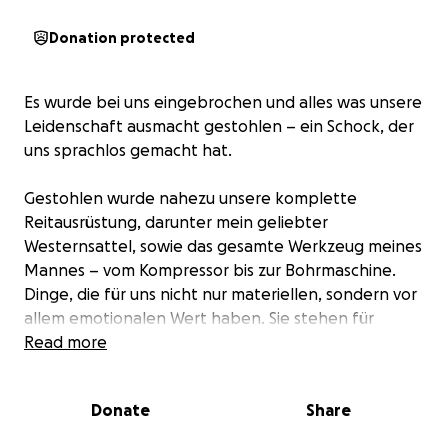
Donation protected
Es wurde bei uns eingebrochen und alles was unsere
Leidenschaft ausmacht gestohlen – ein Schock, der
uns sprachlos gemacht hat.
Gestohlen wurde nahezu unsere komplette
Reitausrüstung, darunter mein geliebter
Westernsattel, sowie das gesamte Werkzeug meines
Mannes – vom Kompressor bis zur Bohrmaschine.
Dinge, die für uns nicht nur materiellen, sondern vor
allem emotionalen Wert haben. Sie stehen für
unsere Leidenschaft, für das, was uns ausmacht.
Read more
Besonders bitter: Die Versicherung kommt kaum für
Donate
Share
den Schaden auf, da der Lagerraum zwar auf
unserem Grundstück liegt, aber zu weit vom