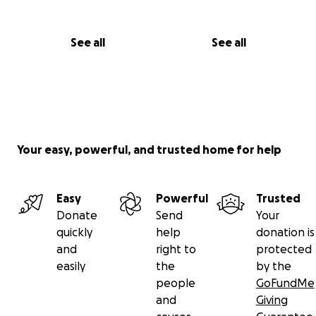
See all
See all
Your easy, powerful, and trusted home for help
Easy
Powerful
Trusted
Donate
Send
Your
quickly
help
donation is
and
right to
protected
easily
the
by the
people
GoFundMe
and
Giving