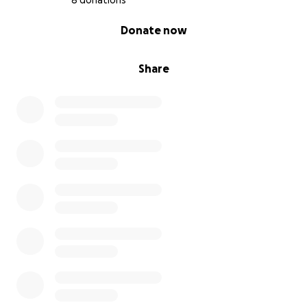
8 donations
0% complete
Donate now
Share