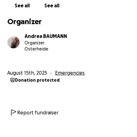
Wenn du etwas geben kannst – ganz gleich wie viel
See all
See all
– dann gibst du uns nicht nur Geld.
Du gibst uns Hoffnung. Du gibst zwei kleinen
Organizer
Kindern eine Chance auf ein sicheres Zuhause.
Von Herzen Danke für jede Spende, fürs Teilen, fürs
Andrea BAUMANN
Mitfühlen.
Organizer
❤️ Ben und Jana
Osterheide
August 15th, 2025
Emergencies
Donation protected
Report fundraiser