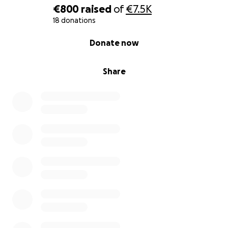
€800
raised
of
€7.5K
18 donations
0% complete
Donate now
Share