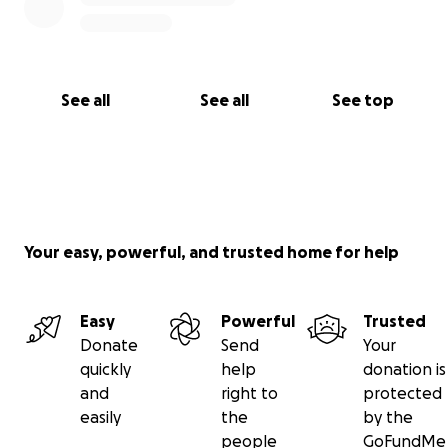
See all
See all
See top
Your easy, powerful, and trusted home for help
Easy
Powerful
Trusted
Donate
Send
Your
quickly
help
donation is
and
right to
protected
easily
the
by the
people
GoFundMe