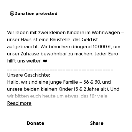
Donation protected
Wir leben mit zwei kleinen Kindern im Wohnwagen –
unser Haus ist eine Baustelle, das Geld ist
aufgebraucht. Wir brauchen dringend 10.000 €, um
unser Zuhause bewohnbar zu machen. Jeder Euro
hilft uns weiter. ❤️
________________________________________
Unsere Geschichte:
Hallo, wir sind eine junge Familie – 36 & 30, und
unsere beiden kleinen Kinder (3 & 2 Jahre alt). Und
wir bitten euch heute um etwas, das für viele
selbstverständlich ist: Ein Zuhause.
Read more
Seit Neuestem leben wir im Wohnwagen. Nicht für
einen Urlaub, sondern weil unser altes Mietshaus
Donate
Share
unbewohnbar wurde – und unser neues Eigenheim
ist noch eine Baustelle. Wir haben all unsere