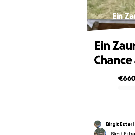
Ein Za
Ein Zaun
Chance 
€66
0% complete
Birgit Esterl
Birgit Este