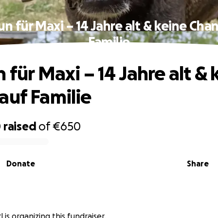
un für Maxi – 14 Jahre alt & keine Cha
Familie
 für Maxi – 14 Jahre alt & 
auf Familie
0
raised
of
€650
Donate
Share
rl is organizing this fundraiser.