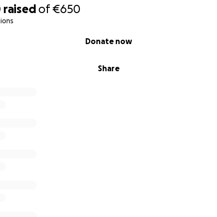
0
raised
of
€650
ions
Donate now
Share