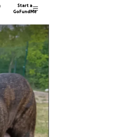
n
Start a
GoFundMe