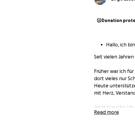
Donation prot
Hallo, ich bi
Seit vielen Jahren
Früher war ich fü
dort vieles nur Sch
Heute unterstütze
mit Herz, Verstand
Jetzt brauche ich 
Read more
Sie ist eine 14-j
voller Hoffnung.
Sie hatte eine Anf