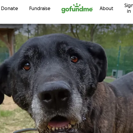
Sig
Skip to content
Donate
Fundraise
About
in