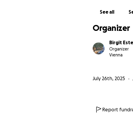
Für Sicherheit. Fü
See all
Se
ich danke euch v
– Birgit ❤️
Organizer
Birgit Este
Organizer
Vienna
July 26th, 2025
Report fundra