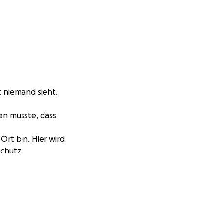
t niemand sieht.
nen musste, dass
Ort bin. Hier wird
schutz.
lt… und trotzdem
e Kastration in