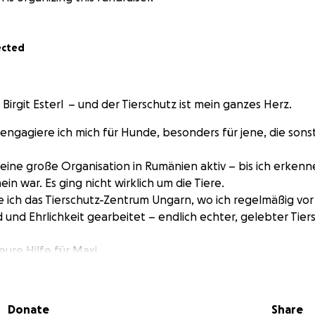
ected
n Birgit Esterl – und der Tierschutz ist mein ganzes Herz.
 engagiere ich mich für Hunde, besonders für jene, die sons
r eine große Organisation in Rumänien aktiv – bis ich erken
ein war. Es ging nicht wirklich um die Tiere.
 ich das Tierschutz-Zentrum Ungarn, wo ich regelmäßig vor 
 und Ehrlichkeit gearbeitet – endlich echter, gelebter Tier
eure Hilfe für Maxi.
ährige Cane-Corso-Boxer-Mischlingshündin – groß, schwarz, a
rage, doch wir dürfen sie nicht ausreisen lassen, da wir ihr di
Donate
Share