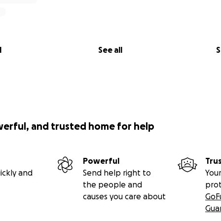
l
See all
S
werful, and trusted home for help
Powerful
Tru
ickly and
Send help right to
Your
the people and
pro
causes you care about
GoF
Gua