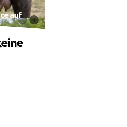
nce auf
keine