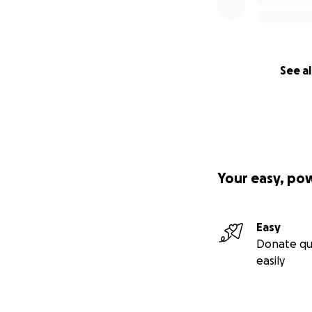
See al
Your easy, po
Easy
Donate qu
easily