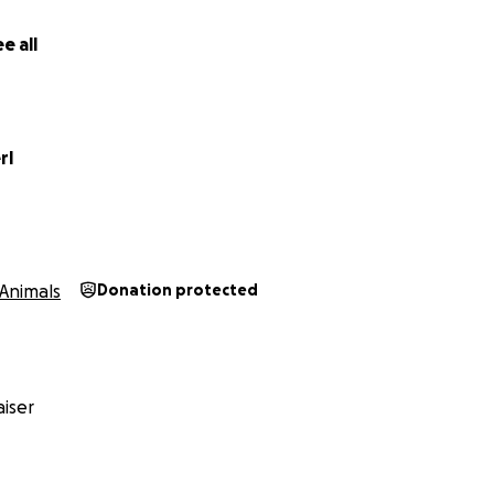
r Würde. Für einen letzten Lebensabschnitt in Freiheit.
e all
on Herzen
rl
Animals
Donation protected
iser