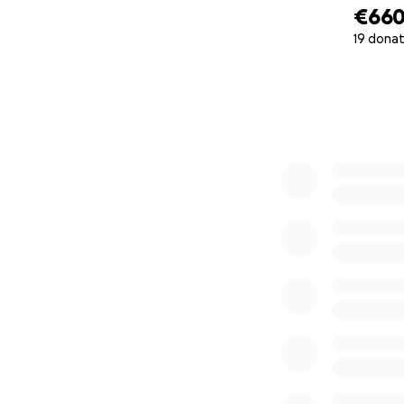
€66
19 donat
0% complete