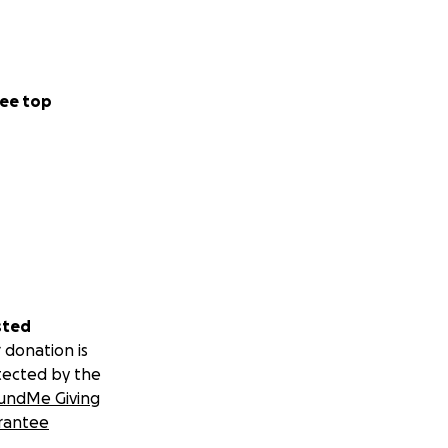
ee top
sted
 donation is
tected by the
undMe Giving
rantee