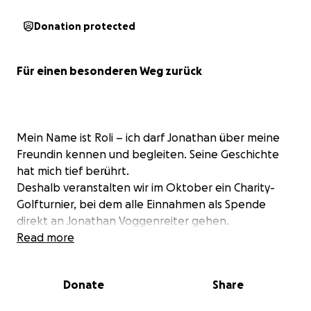
Donation protected
Für einen besonderen Weg zurück
Mein Name ist Roli – ich darf Jonathan über meine
Freundin kennen und begleiten. Seine Geschichte
hat mich tief berührt.
Deshalb veranstalten wir im Oktober ein Charity-
Golfturnier, bei dem alle Einnahmen als Spende
direkt an Jonathan Voggenreiter gehen.
Read more
Diese Aktion ist Teil einer zweiten
Spendenkampagne, die ihm helfen soll, seinen
Donate
Share
eingeschlagenen Weg fortzusetzen.
Warum ein zweites Mal? Hier seine Geschichte – und