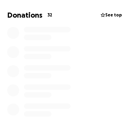
der aktuelle Stand.
Donations
32
See top
Was passiert ist
Jonathan ist 29 Jahre alt, lebt in Tirol und war bis vor
Kurzem ein aktiver, sportlicher Mensch – mitten im
Berufsleben, voller Pläne.
Mit seiner Partnerin Katharina freute er sich auf die
Geburt ihres ersten Kindes. Doch drei Monate vor
der Geburt seines Sohnes Jonas kam es zu einem
plötzlichen Schicksalsschlag.
Nach einer Infektion entwickelte er eine seltene