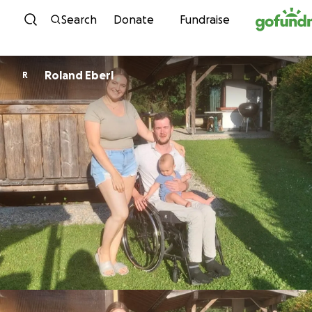
Skip to content
Search
Donate
Fundraise
Roland Eberl
R