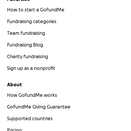
Krankheit.
Das bedeutet: Jetzt ist die Zeit, um alles zu
How to start a GoFundMe
versuchen.
Fundraising categories
Team fundraising
Fundraising Blog
Charity fundraising
Wie geht es weiter?
Sign up as a nonprofit
About
Jonathan arbeitet täglich an seiner Genesung – mit
unglaublicher Disziplin:
How GoFundMe works
GoFundMe Giving Guarantee
Supported countries
3–4 Stunden Heimtraining am Tag, auf Basis des
Pricing