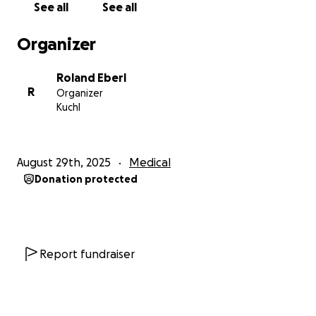
See all
See all
Autoimmunreaktion: eine sogenannte transversale
Myelitis – eine akute Entzündung des Rückenmarks.
Organizer
Innerhalb weniger Stunden verlor Jonathan das
Gefühl und die Bewegungsfähigkeit in den Beinen.
Roland Eberl
Die Diagnose: Querschnittlähmung.
R
Organizer
Kuchl
Für einen jungen Vater ein harter Einschnitt – und
doch: Er hat nie aufgegeben.
August 29th, 2025
Medical
Donation protected
Was seither geschehen ist
Report fundraiser
Nach Monaten in Kliniken und Reha-Zentren in