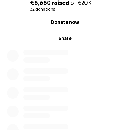
Österreich war für Jonathan klar: Ich kämpfe weiter!
€6,660
raised
of
€20K
Dank der ersten Spendenaktion konnte er im April
32 donations
2025 zur renommierten NeuroSolution-Klinik in Dubai
0% complete
Donate now
reisen – ein Ort für moderne Stammzellenmedizin,
Neurorehabilitation und ganzheitliche Heilung.
Share
Dort absolvierte er ein vierwöchiges
Intensivprogramm – mit beeindruckenden Erfolgen:
Bewegung & Gefühl in den Zehen mit gezielter
Stromstimulation
Aktivierung des Hüftbeugers
bessere Ansteuerung der Bauchmuskeln
Rückenempfinden um ca. 5–6 cm erweitert
In einer Nachuntersuchung in Innsbruck wurde das