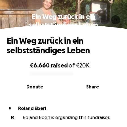
Ein Weg zurück in ein
selbstständiges Leben
Ein Weg zurück in ein
selbstständiges Leben
€6,660
raised
of
€20K
0% complete
Donate
Share
Roland Eberl
R
R
Roland Eberl is organizing this fundraiser.