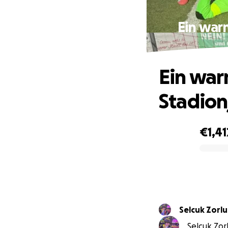
Ein war
Ein war
Stadion
€1,41
0% complete
Selcuk Zorlu
Selcuk Zorl