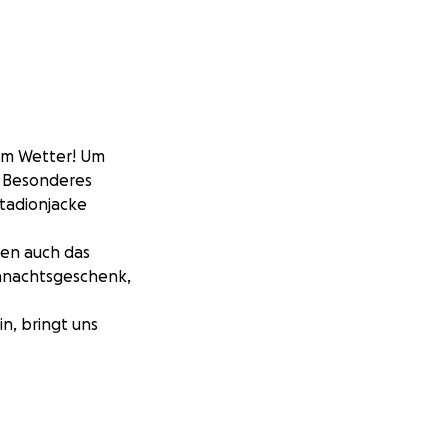
hem Wetter! Um
s Besonderes
tadionjacke
ken auch das
hnachtsgeschenk,
n, bringt uns