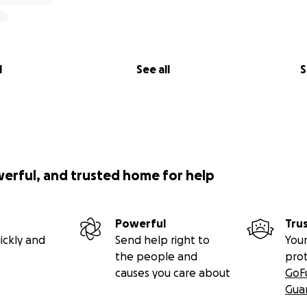
l
See all
S
werful, and trusted home for help
Powerful
Tru
ickly and
Send help right to
Your
the people and
pro
causes you care about
GoF
Gua