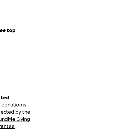
ee top
sted
 donation is
tected by the
undMe Giving
rantee