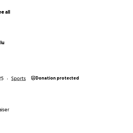
e all
lu
25
Sports
Donation protected
iser