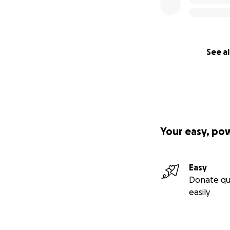
See al
Your easy, po
Easy
Donate qu
easily