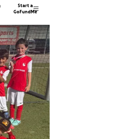
n
Start a
GoFundMe