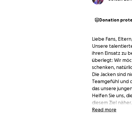
Donation prot
Liebe Fans, Elter
Unsere talentiert
ihren Einsatz zu 
überlegt: Wir mö
schenken, natürli
Die Jacken sind n
Teamgefühl und d
das unsere jungen
Helfen Sie uns, d
diesem Ziel näher
Gemeinsam für un
Read more
Ihre Dörnigheime