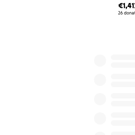
€1,41
26 dona
0% complete