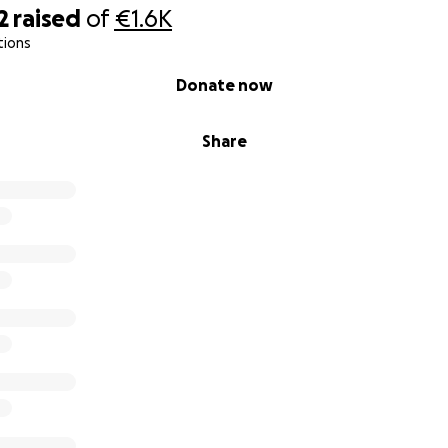
2
raised
of
€1.6K
tions
Donate now
Share