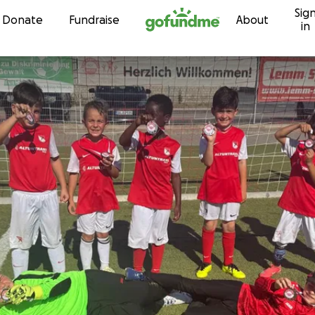
Sig
Skip to content
Donate
Fundraise
About
in