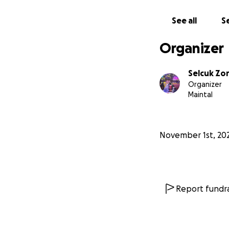
See all
Se
Organizer
Selcuk Zor
Organizer
Maintal
November 1st, 20
Report fundra