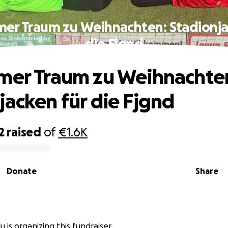
mer Traum zu Weihnachten: Stadionja
die Fjgnd
mer Traum zu Weihnachte
jacken für die Fjgnd
2
raised
of
€1.6K
Donate
Share
u is organizing this fundraiser.