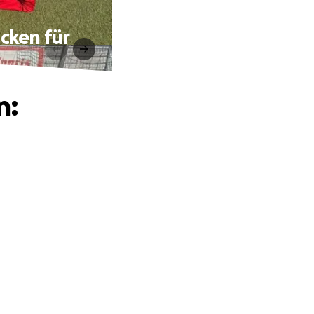
cken für
n: