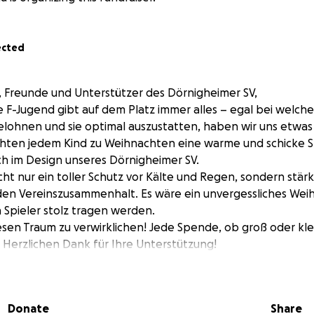
ected
n, Freunde und Unterstützer des Dörnigheimer SV,
e F-Jugend gibt auf dem Platz immer alles – egal bei welc
belohnen und sie optimal auszustatten, haben wir uns etwa
chten jedem Kind zu Weihnachten eine warme und schicke S
ch im Design unseres Dörnigheimer SV.
icht nur ein toller Schutz vor Kälte und Regen, sondern stär
en Vereinszusammenhalt. Es wäre ein unvergessliches Wei
 Spieler stolz tragen werden.
iesen Traum zu verwirklichen! Jede Spende, ob groß oder klei
. Herzlichen Dank für Ihre Unterstützung!
sere jungen Talente!
r SV F-Jugend
Donate
Share