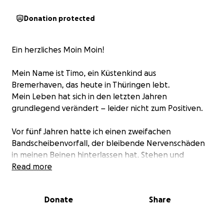
Donation protected
Ein herzliches Moin Moin!
Mein Name ist Timo, ein Küstenkind aus
Bremerhaven, das heute in Thüringen lebt.
Mein Leben hat sich in den letzten Jahren
grundlegend verändert – leider nicht zum Positiven.
Vor fünf Jahren hatte ich einen zweifachen
Bandscheibenvorfall, der bleibende Nervenschäden
in meinen Beinen hinterlassen hat. Stehen und
längeres Laufen sind seitdem nur eingeschränkt
Read more
möglich.
Drei Jahre später kam ein akuter Zwerchfellbruch,
Donate
Share
der dringend operiert werden musste. Die OP verlief
zwar erfolgreich, aber hinterließ ein vernarbtes