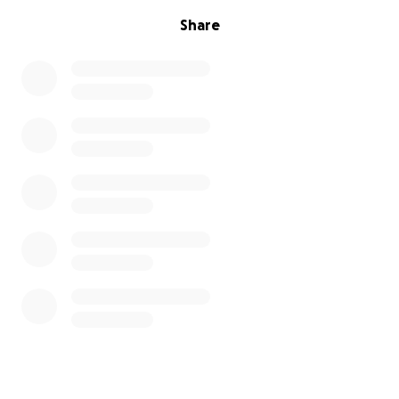
Share
Jeder Euro bringt mich diesem Ziel näher.
Ob kleine oder große Spende – jede Unterstützung
zählt und bedeutet für mich die Chance, mein Leben
wieder selbst in die Hand zu nehmen.
Von Herzen danke, dass ihr meine Geschichte
gelesen habt und mich auf meinem Weg unterstützt.
❤️
Timo