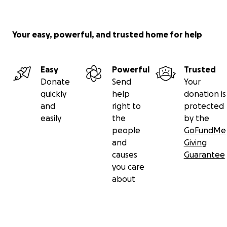
Your easy, powerful, and trusted home for help
Easy
Powerful
Trusted
Donate
Send
Your
quickly
help
donation is
and
right to
protected
easily
the
by the
people
GoFundMe
and
Giving
causes
Guarantee
you care
about