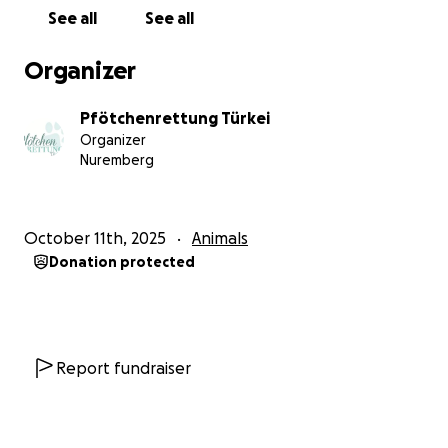
unermesslichem Wert für die, die keine Stimme
See all
See all
haben.
Organizer
Wir bitten nicht um große Summen.
Wir bitten um Mitgefühl.
Pfötchenrettung Türkei
Um einen kleinen Beitrag, der Großes bewirken
Organizer
kann.
Nuremberg
Mit eurer Hilfe können wir Rechnungen begleichen,
Futter kaufen, Operationen bezahlen, Pfleger
October 11th, 2025
Animals
entlasten und unseren Schützlingen eine Zukunft
Donation protected
sichern.
Jeder Euro füllt einen Napf.
Jeder Euro lindert Schmerz.
Jeder Euro schenkt Hoffnung.
Report fundraiser