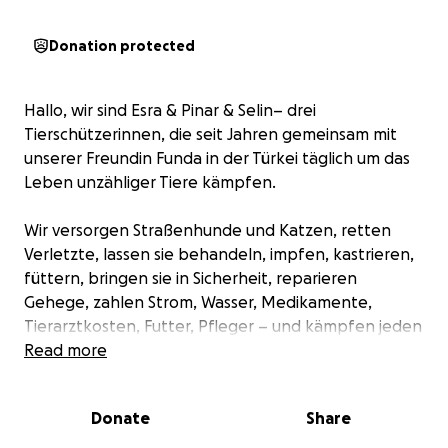
Donation protected
Hallo, wir sind Esra & Pinar & Selin– drei
Tierschützerinnen, die seit Jahren gemeinsam mit
unserer Freundin Funda in der Türkei täglich um das
Leben unzähliger Tiere kämpfen.
Wir versorgen Straßenhunde und Katzen, retten
Verletzte, lassen sie behandeln, impfen, kastrieren,
füttern, bringen sie in Sicherheit, reparieren
Gehege, zahlen Strom, Wasser, Medikamente,
Tierarztkosten, Futter, Pfleger – und kämpfen jeden
Tag weiter, auch wenn wir kaum noch wissen, wie.
Read more
Jede gerettete Seele bedeutet Glück – aber auch
Donate
Share
Verantwortung.
Und diese Verantwortung ist inzwischen mit einer