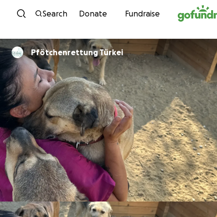
Skip to content
Search
Donate
Fundraise
Pfötchenrettung Türkei