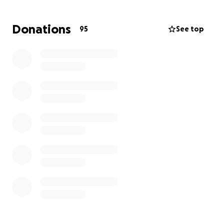
Last von 25.000 € Schulden verbunden.
Donations
95
See top
Diese Summe entstand nicht durch Verschwendung,
sondern durch Hilfe:
durch unzählige Rechnungen für Tierärzte, Futter,
Medikamente, Unterkünfte, Operationen, Strom,
Wasser und Baustoffe für das kleine
Bauernhäuschen, das für viele Tiere ihr erster
sicherer Ort war.
Wir tun alles in unserer Macht – körperlich, seelisch,
finanziell.
Aber wir können das nicht mehr allein stemmen.
Und genau hier kommst du ins Spiel.
Wenn 5.000 Menschen nur 5 € geben, ist alles
geschafft.
ein kleiner Betrag kaum spürbar für dich, aber von