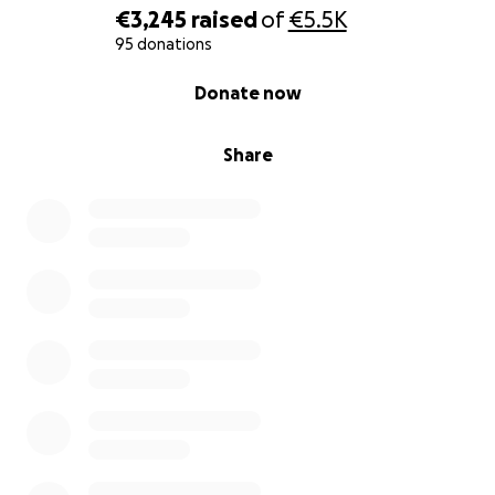
€3,245
raised
of
€5.5K
95 donations
0% complete
Donate now
Share