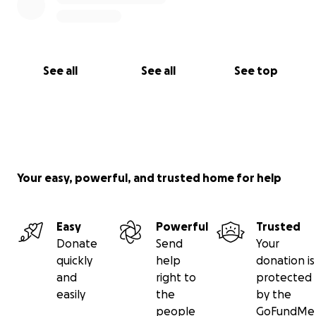
See all
See all
See top
Your easy, powerful, and trusted home for help
Easy
Powerful
Trusted
Donate
Send
Your
quickly
help
donation is
and
right to
protected
easily
the
by the
people
GoFundMe