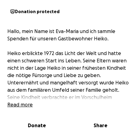
Donation protected
Hallo, mein Name ist Eva-Maria und ich sammle
Spenden für unseren Gastbewohner Heiko.
Heiko erblickte 1972 das Licht der Welt und hatte
einen schweren Start ins Leben. Seine Eltern waren
nicht in der Lage Heiko in seiner frühesten Kindheit
die nötige Fürsorge und Liebe zu geben.
Unterernährt und mangelhaft versorgt wurde Heiko
aus dem familiären Umfeld seiner Familie geholt.
Seine Kindheit verbrachte er im Vorschulheim
Meißen und seine Jugend im Katharinenhof
Read more
Großhennersdorf.
Mit 12 Jahren überlebte er durch einen glücklichen
Donate
Share
Zufall einen Brand im Schlafsaal des
Katharinenhofes. An besagtem Tag war Heiko, nicht