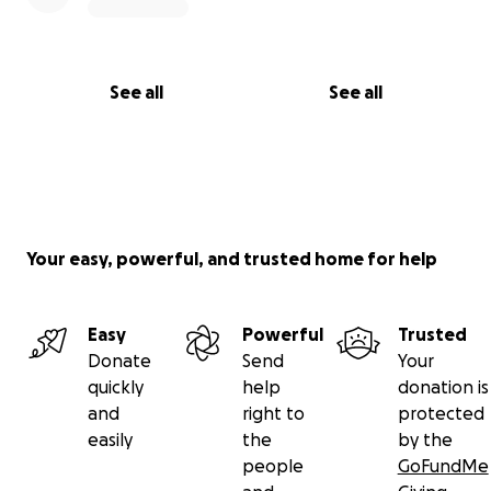
See all
See all
Your easy, powerful, and trusted home for help
Easy
Powerful
Trusted
Donate
Send
Your
quickly
help
donation is
and
right to
protected
easily
the
by the
people
GoFundMe