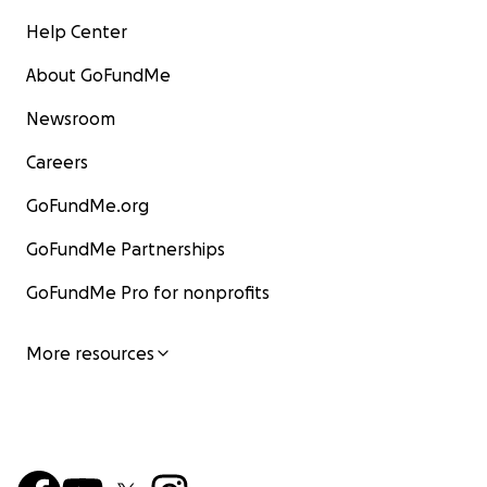
Help Center
About GoFundMe
Newsroom
Careers
GoFundMe.org
GoFundMe Partnerships
GoFundMe Pro for nonprofits
More resources