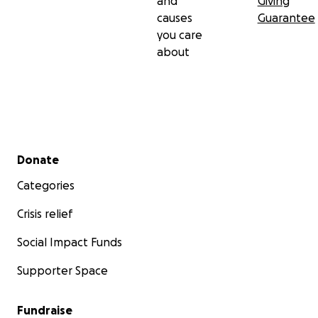
and
Giving
causes
Guarantee
you care
about
Secondary menu
Donate
Categories
Crisis relief
Social Impact Funds
Supporter Space
Fundraise