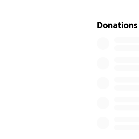
aber verhindern, 
aufnehmen können.
finden.“ Dieses J
Donations
umgesetzt werde
Die Aufstock
Das Schaffe
Die effizien
und
Der Kauf ne
Alles ist eine Frag
angewiesen!
Helft uns, die Fö
eine Möglichkeit h
Wenn Ihr mehr übe
Website:
https://