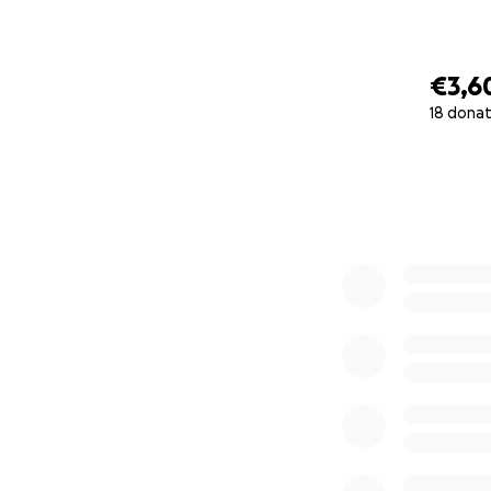
absprechen und ab
€3,6
Im Namen des Goit
18 donat
Beitrag aufmerksa
0% complete