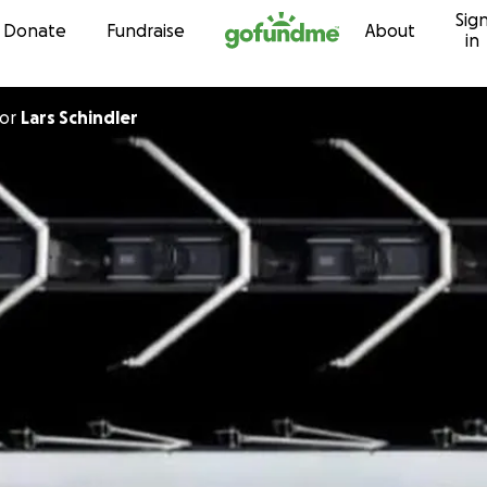
Sig
Skip to content
Donate
Fundraise
About
in
or
Lars Schindler