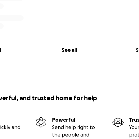
l
See all
S
werful, and trusted home for help
Powerful
Tru
ickly and
Send help right to
Your
the people and
pro