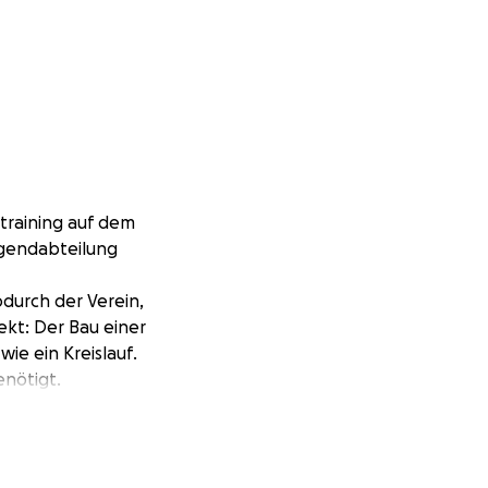
dtraining auf dem
ugendabteilung
durch der Verein,
ekt: Der Bau einer
ie ein Kreislauf.
enötigt.
lgt dann der
ehr stetig, das
er Vorsitzende des
iger, wir wollen