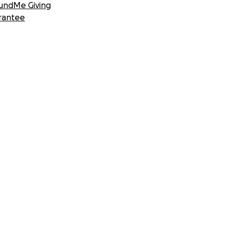
undMe Giving
rantee