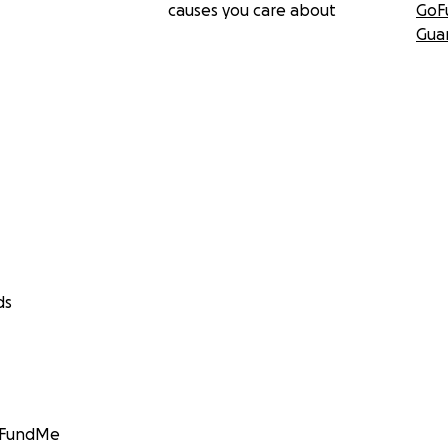
causes you care about
GoF
Gua
ds
GoFundMe