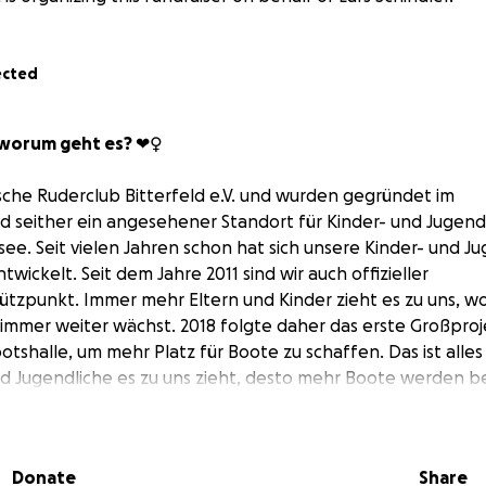
ected
orum geht es? ‍❤️‍♀️
zsche Ruderclub Bitterfeld e.V. und wurden gegründet im
ind seither ein angesehener Standort für Kinder- und Jugen
ee. Seit vielen Jahren schon hat sich unsere Kinder- und J
wickelt. Seit dem Jahre 2011 sind wir auch offizieller
ützpunkt. Immer mehr Eltern und Kinder zieht es zu uns, wo
t, immer weiter wächst. 2018 folgte daher das erste Großproj
shalle, um mehr Platz für Boote zu schaffen. Das ist alles w
d Jugendliche es zu uns zieht, desto mehr Boote werden b
hr Platz um die Boote sicher lagern zu können, daraus fo
Mengen von Geld. Seit ca. 2 Jahren wächst der Verein nun s
extrem knapp. Es muss viel getan werden. Lars Schindler, d
Donate
Share
türlich wird der Bedarf immer größer und der Platz immer wen