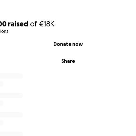
stimmen wie das Boot final heißen soll.
00
raised
of
€18K
zsche Ruderclub Bitterfeld e.V., bedanken wir uns bei allen
ions
m lesen und uns vielleicht auch mit einer Geldspende unter
Donate now
Share