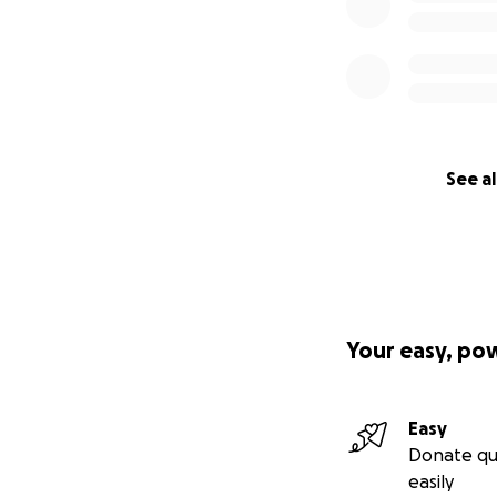
See al
Your easy, po
Easy
Donate qu
easily