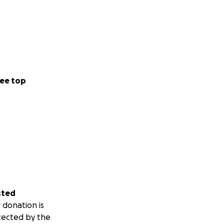
ee top
sted
 donation is
tected by the