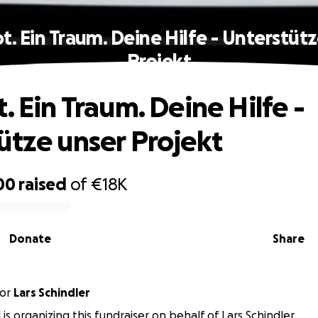
t. Ein Traum. Deine Hilfe - Unterstüt
Projekt
. Ein Traum. Deine Hilfe -
ütze unser Projekt
00
raised
of
€18K
Donate
Share
or
Lars Schindler
 is organizing this fundraiser on behalf of Lars Schindler.