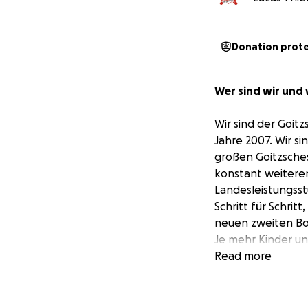
Donation prot
Wer sind wir und w
Wir sind der Goit
Jahre 2007. Wir s
großen Goitzsches
konstant weiterent
Landesleistungsst
Schritt für Schrit
neuen zweiten Boot
Je mehr Kinder un
Wiederrum auch me
Read more
Bedarf an großen 
Geld wird jedoch 
GRCB zitiert: „Na