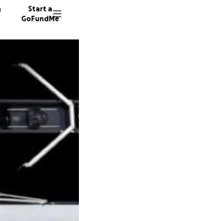
n
Start a
GoFundMe