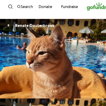
Skip to content
Search
Donate
Fundraise
Renate Oosterbroek
R