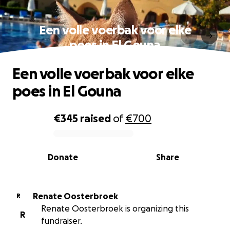
Een volle voerbak voor elke
poes in El Gouna
Een volle voerbak voor elke
poes in El Gouna
€345
raised
of
€700
0% complete
Donate
Share
Renate Oosterbroek
R
Renate Oosterbroek is organizing this
R
fundraiser.