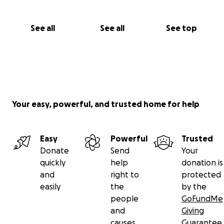
See all
See all
See top
Your easy, powerful, and trusted home for help
Easy
Powerful
Trusted
Donate
Send
Your
quickly
help
donation is
and
right to
protected
easily
the
by the
people
GoFundMe
and
Giving
causes
Guarantee