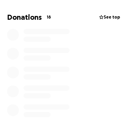
Dit is alleen mogelijk dankzij een klein, betrokken
Donations
16
See top
groepje donateurs én een paar dierenartsen die
hun diensten belangeloos aanbieden. Maar de
behoefte aan hulp blijft groot.
Daarom vragen we jouw hulp.
Met een kleine bijdrage kunnen zij zorgen voor:
*medische zorg
*voer
Elke euro is meegenomen – voor een fijne toekomst
van de poezen in Rihana.
Help je mee?
Doneer | Deel dit bericht | maak het verschil ❤️
Namens de poezen van Rihana en Down Town:
bedankt!