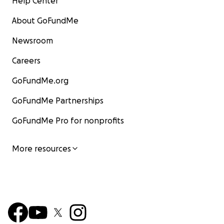
Help Center
About GoFundMe
Newsroom
Careers
GoFundMe.org
GoFundMe Partnerships
GoFundMe Pro for nonprofits
More resources