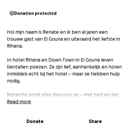
Donation protected
Hoi mijn naam is Renate en ik ben al jaren een
trouwe gast van El Gouna en uiteraard het liefste in
Rihana.
In hotel Rihana en Down Town in El Gouna leven
tientallen poezen. Ze zijn lief, aanhankelijk en horen
inmiddels echt bij het hotel – maar ze hebben hulp
nodig.
Natascha zorgt elke dag voor ze – met hart en ziel.
Hoewel ze af en toe wat hulp krijgt, draagt zij vrijwel
Read more
in haar eentje de zorg voor naar schatting zo’n 100
poezen. Dagelijks besteedt ze hier ruim 2,5 uur aan.
Donate
Share
Ze voert ze, laat ze steriliseren, biedt medische zorg
en houdt voortdurend een oogje in het zeil.