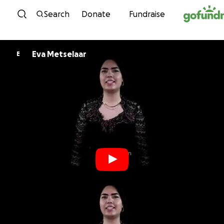
Skip to content
Search
Donate
Fundraise
Eva Metselaar
E