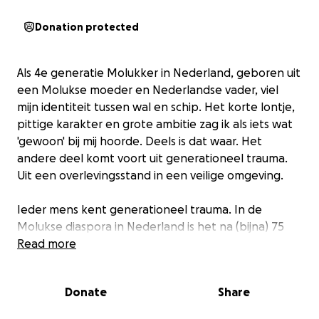
Donation protected
Als 4e generatie Molukker in Nederland, geboren uit
een Molukse moeder en Nederlandse vader, viel
mijn identiteit tussen wal en schip. Het korte lontje,
pittige karakter en grote ambitie zag ik als iets wat
'gewoon' bij mij hoorde. Deels is dat waar. Het
andere deel komt voort uit generationeel trauma.
Uit een overlevingsstand in een veilige omgeving.
Ieder mens kent generationeel trauma. In de
Molukse diaspora in Nederland is het na (bijna) 75
jaar nog steeds voelbaar. Maar de nieuwe
Read more
generaties staan op! Zij doorbreken trauma's en
durven zichzelf en hun familie aan te kijken. Zij zijn
Donate
Share
de Molukse Lente die zich richt op de toekomst.