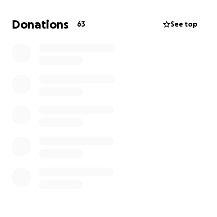
Door gesprekken met 10 inspirerende kartrekkers
uit de 3e en 4e generatie laat ik in het boek zien dat
Donations
63
See top
wij meer zijn dan treinkapers en Satudarah.
Maar, dit
boek maken is niet gratis. Help mij ons verhaal te
vertellen zodat de nieuwe generatie(s) de
trauma's doorbreken en gaan leven. Wil je mij
hierbij helpen door te doneren?
Bestel via
deze link
het boek alvast in de pre-order.