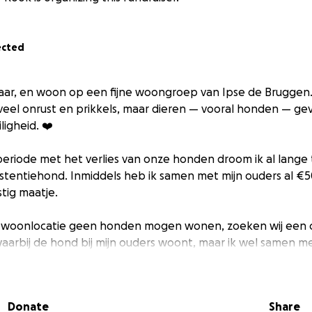
ected
 jaar, en woon op een fijne woongroep van Ipse de Bruggen
 veel onrust en prikkels, maar dieren — vooral honden — geve
ligheid. ❤️
periode met het verlies van onze honden droom ik al lange 
istentiehond. Inmiddels heb ik samen met mijn ouders al 
tig maatje.
 woonlocatie geen honden mogen wonen, zoeken wij een 
aarbij de hond bij mijn ouders woont, maar ik wel samen 
 en groeien.
wij een overeenkomst met Thierry Duval van Stichting Psy
Donate
Share
nze pup Moos, een zwarte labrador, komt binnenkort bij 