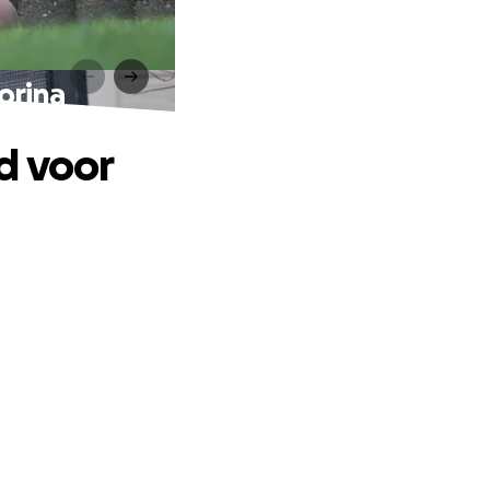
orina
d voor