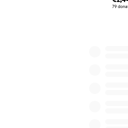
79 dona
0% complete