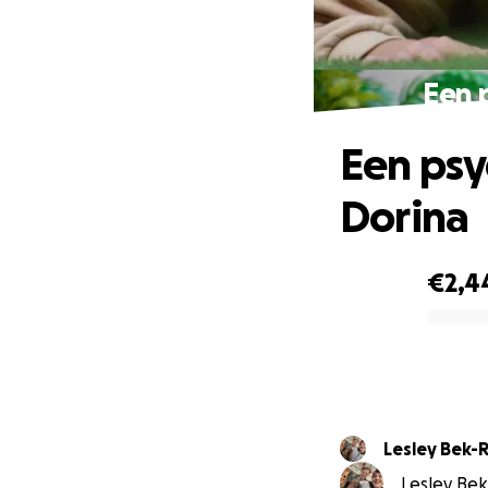
Een 
Een psy
Dorina
€2,4
0% complete
Lesley Bek-
Lesley Bek