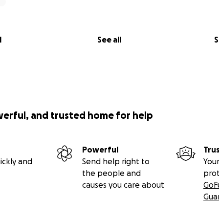
l
See all
S
werful, and trusted home for help
Powerful
Tru
ickly and
Send help right to
Your
the people and
pro
causes you care about
GoF
Gua