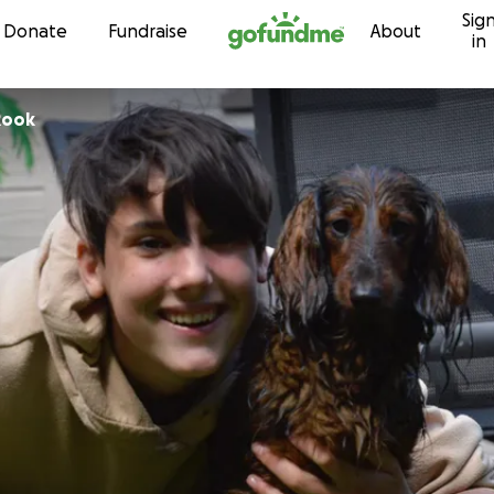
Sig
Skip to content
Donate
Fundraise
About
in
Rook