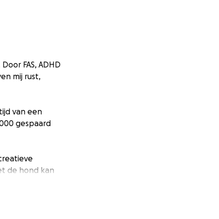
. Door FAS, ADHD
n mij rust,
tijd van een
€5000 gespaard
creatieve
met de hond kan
chosociale
ons wonen!