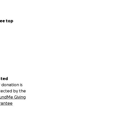
ee top
sted
 donation is
tected by the
undMe Giving
rantee