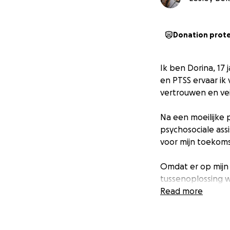
Donation prot
Ik ben Dorina, 17
en PTSS ervaar ik
vertrouwen en vei
Na een moeilijke 
psychosociale ass
voor mijn toekoms
Omdat er op mijn
tussenoplossing w
trainen, wandelen
Read more
Inmiddels hebben 
Hulphonden. En o