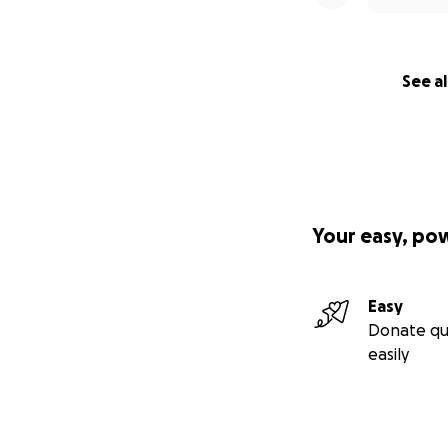
See al
Your easy, po
Easy
Donate qu
easily