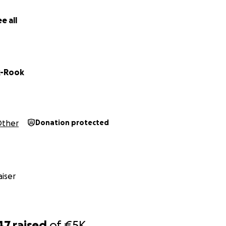
e all
k-Rook
ther
Donation protected
iser
47
raised
of
€5K