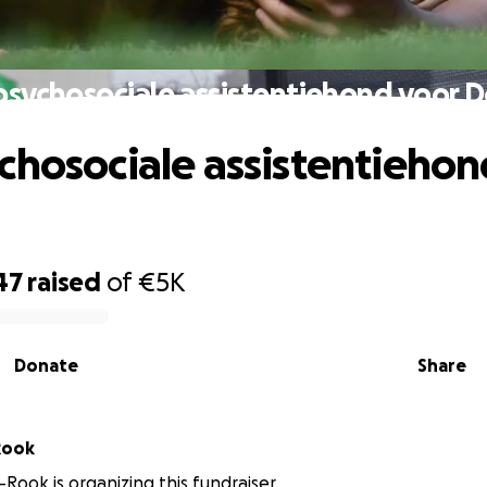
psychosociale assistentiehond voor D
chosociale assistentiehon
47
raised
of
€5K
Donate
Share
Rook
-Rook is organizing this fundraiser.