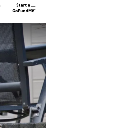
n
Start a
GoFundMe