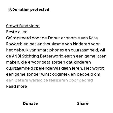
Donation protected
Crowd fund video
Beste allen,
Geïnspireerd door de Donut economie van Kate
Raworth en het enthousiasme van kinderen voor
het gebruik van smart phones en duurzaamheid, wil
de ANBI Stichting Betterworld.earth een game laten
maken, die ervoor gaat zorgen dat kinderen
duurzaamheid spelenderwijs gaan leren. Het wordt
een game zonder winst oogmerk en bedoeld om
een betere wereld te realiseren door gedrag
verandering bij jonge mensen: ervoor zorgen dat
Read more
vroeg in hun leven duurzaamheid van belang is bij
het maken van keuzes
Donate
Share
Doel is om de game te laten bouwen in juli/augustus