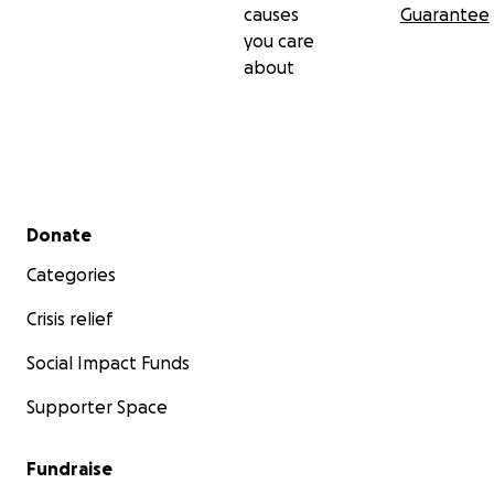
causes
Guarantee
you care
about
Secondary menu
Donate
Categories
Crisis relief
Social Impact Funds
Supporter Space
Fundraise