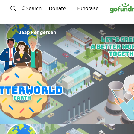
Skip to content
Search
Donate
Fundraise
Jaap Rengersen
J