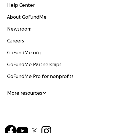
Help Center
About GoFundMe
Newsroom
Careers
GoFundMe.org
GoFundMe Partnerships
GoFundMe Pro for nonprofits
More resources