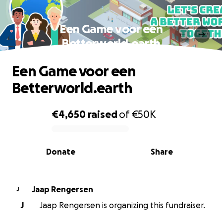
Een Game voor een
Betterworld.earth
Een Game voor een
Betterworld.earth
€4,650
raised
of
€50K
0% complete
Donate
Share
Jaap Rengersen
J
J
Jaap Rengersen is organizing this fundraiser.