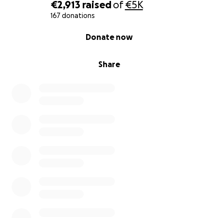
€2,913
raised
of
€5K
167 donations
0% complete
Donate now
Share