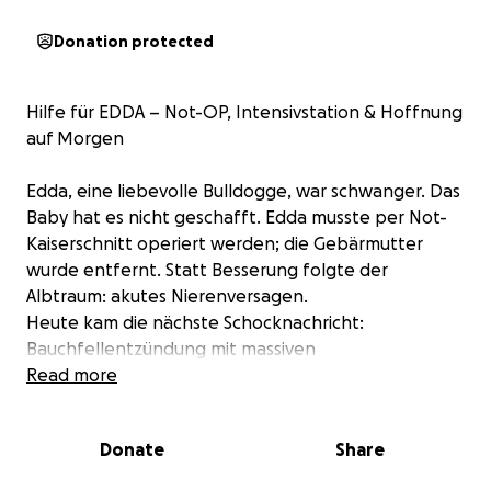
Donation protected
Hilfe für EDDA – Not-OP, Intensivstation & Hoffnung
auf Morgen
Edda, eine liebevolle Bulldogge, war schwanger. Das
Baby hat es nicht geschafft. Edda musste per Not-
Kaiserschnitt operiert werden; die Gebärmutter
wurde entfernt. Statt Besserung folgte der
Albtraum: akutes Nierenversagen.
Heute kam die nächste Schocknachricht:
Bauchfellentzündung mit massiven
Entzündungsherden an den OP-Stellen. Edda
Read more
braucht sofort eine Bluttransfusion (eingeleitet) und
anschließend eine weitere Operation.
Donate
Share
Die Kosten übersteigen jegliche Möglichkeiten:
OP: ca. 3.000 €