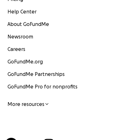
Help Center
About GoFundMe
Newsroom
Careers
GoFundMe.org
GoFundMe Partnerships
GoFundMe Pro for nonprofits
More resources