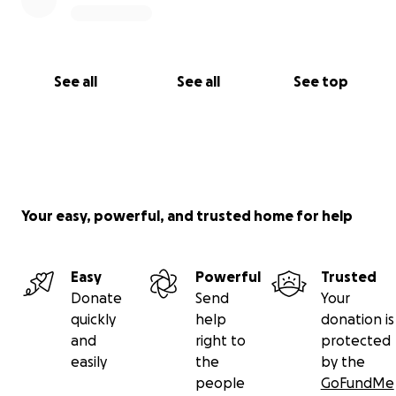
See all
See all
See top
Your easy, powerful, and trusted home for help
Easy
Powerful
Trusted
Donate
Send
Your
quickly
help
donation is
and
right to
protected
easily
the
by the
people
GoFundMe