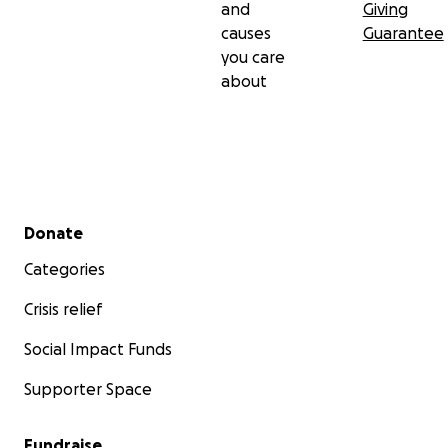
and
Giving
causes
Guarantee
you care
about
Secondary menu
Donate
Categories
Crisis relief
Social Impact Funds
Supporter Space
Fundraise