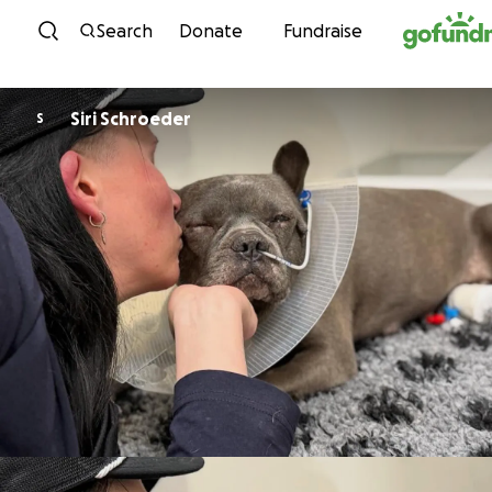
Skip to content
Search
Donate
Fundraise
Siri Schroeder
S