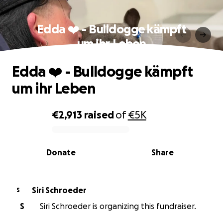
Edda ❤️ - Bulldogge kämpft
um ihr Leben
Edda ❤️ - Bulldogge kämpft
um ihr Leben
€2,913
raised
of
€5K
0% complete
Donate
Share
Siri Schroeder
S
S
Siri Schroeder is organizing this fundraiser.