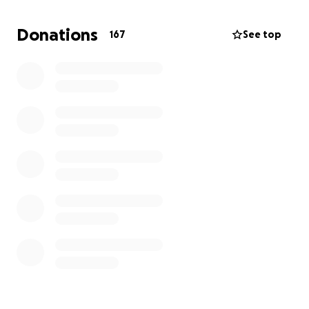
Intensivstation: 650 € pro Tag (!)
Eddas Prognose ist kritisch, aber es gibt einen
Donations
167
See top
kleinen Funken Hoffnung – und an den klammern
wir uns.
Bitte helft, damit Joanna (Eddas Mama) in diesem
Ausnahmezustand nur eine Sorge hat: Eddas Leben.