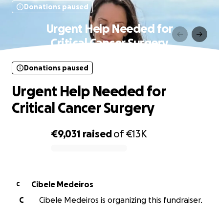
Donations paused
Urgent Help Needed for
Critical Cancer Surgery
Donations paused
Urgent Help Needed for
Critical Cancer Surgery
€9,031
raised
of
€13K
0% complete
Cibele Medeiros
C
C
Cibele Medeiros is organizing this fundraiser.