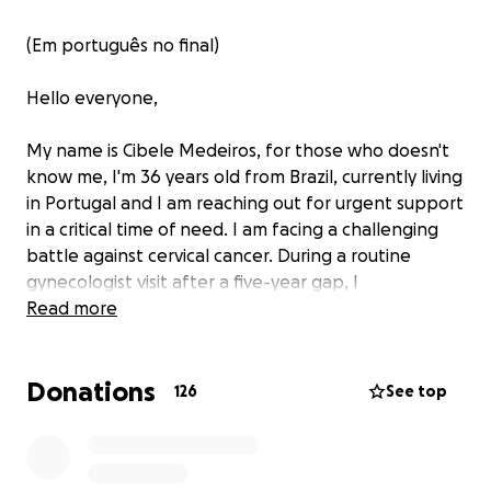
(Em português no final)
Hello everyone,
My name is Cibele Medeiros, for those who doesn't
know me, I'm 36 years old from Brazil, currently living
in Portugal and I am reaching out for urgent support
in a critical time of need. I am facing a challenging
battle against cervical cancer. During a routine
gynecologist visit after a five-year gap, I
unexpectedly received the life-altering news of a
Read more
cancer diagnosis at stage 1B3, squamous carcinoma.
Unfortunately, the required surgery, deemed out-of-
Donations
label approach, and despite exhaustive efforts, no
126
See top
doctor in Portugal is equipped or willing to perform
this specialized surgery. This has led me to seek the
expertise of a highly qualified specialist in Brazil. This