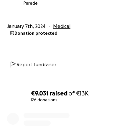
expenses crucial for this life-saving surgery. I am
Parede
committed to sharing updates and progress with
each of you, ensuring transparency and gratitude
for your kindness.
January 7th, 2024
Medical
Donation protected
Please consider joining me in this fight against
cancer. Your contribution, your share, and your
support mean the world to me. I'm in real need of
help.
Report fundraiser
Thank you for standing by me in this challenging
journey.
€9,031
raised
of
€13K
With heartfelt appreciation,
126 donations
Cibele Medeiros
0% complete
*****************************
Olá a todos,