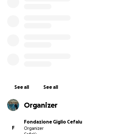
In questi giorni i nostri medici, infermieri e tutto il
nostro staff stanno affrontando con professionalità,
coraggio e abnegazione,
una sfida unica per il
contrasto al coronavirus.
Abbiamo messo in campo le nostre migliori energie
ma
oggi abbiamo bisogno anche di te:
#stopcoronavirus
E’ necessario implementare con
nuove risorse
umane e nuove tecnologie
i mezzi messi in campo.
See all
See all
Dobbiamo potenziare la terapia intensiva
,
acquistare monitor, dispositivi di ventilazione non
invasivi per la sub intensiva, oltre a dispositivi di
Organizer
protezione per chi è in prima linea nella lotta al virus.
Fondazione Giglio Cefalu
#abbiamobisognodite
F
Organizer