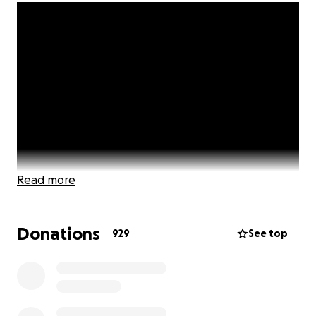
Read more
Donations
929
See top
La Fondazione Giglio è
un centro di alta specialità in
Sicilia
che opera, a Cefalù, nella gestione
dell’omonimo ospedale.