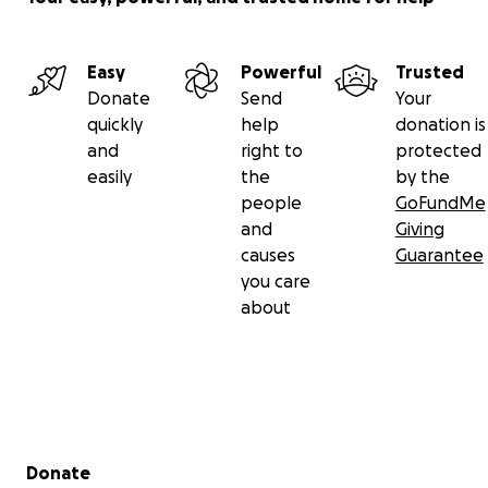
Easy
Powerful
Trusted
Donate
Send
Your
quickly
help
donation is
and
right to
protected
easily
the
by the
people
GoFundMe
and
Giving
causes
Guarantee
you care
about
Secondary menu
Donate