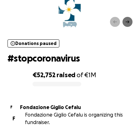
Donations paused
#stopcoronavirus
Donations paused
#stopcoronavirus
€52,752
raised
of
€1M
0% complete
Fondazione Giglio Cefalu
F
Fondazione Giglio Cefalu is organizing this
F
fundraiser.