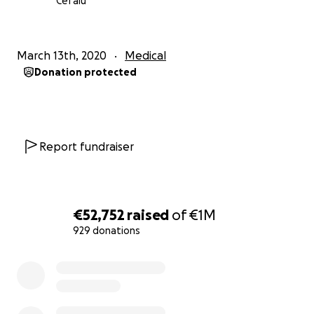
Cefalù
Anche da casa si può dare una mano
donaci il tuo
aiuto.
March 13th, 2020
Medical
Donation protected
Report fundraiser
€52,752
raised
of
€1M
929 donations
0% complete