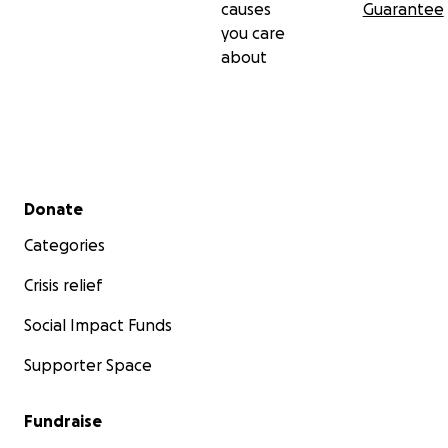
causes
Guarantee
you care
about
Secondary menu
Donate
Categories
Crisis relief
Social Impact Funds
Supporter Space
Fundraise