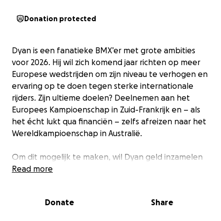
Donation protected
Dyan is een fanatieke BMX’er met grote ambities
voor 2026. Hij wil zich komend jaar richten op meer
Europese wedstrijden om zijn niveau te verhogen en
ervaring op te doen tegen sterke internationale
rijders. Zijn ultieme doelen? Deelnemen aan het
Europees Kampioenschap in Zuid-Frankrijk en – als
het écht lukt qua financiën – zelfs afreizen naar het
Wereldkampioenschap in Australië.
Om dit mogelijk te maken, wil Dyan geld inzamelen
voor reiskosten, inschrijvingen, verblijf en materiaal.
Read more
Elke bijdrage, groot of klein, brengt hem dichter bij
zijn droom om zowel zichzelf als Nederland te
Donate
Share
vertegenwoordigen op het hoogste niveau!