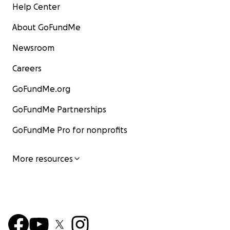
Help Center
About GoFundMe
Newsroom
Careers
GoFundMe.org
GoFundMe Partnerships
GoFundMe Pro for nonprofits
More resources