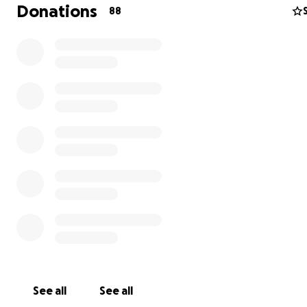
Donations
88
Ich habe Mama und Papa schon viel Kummer und Sorge
bereitet, da ich mit einem Jahr schon eine große Arzt- u
Kliniktortur hinter mich bringen musste. Leider zahlt nu
Tierkrankenversicherung nichts mehr. Mama ist aus
gesundheitlichen Gründen leider erwerbsunfähig und d
verkompliziert leider unsere aktuelle Situation enorm.
Ich bekomme kaum noch Luft, da ich unter Brachyzephal
welche sich von Woche zu Woche verschlimmert. Mein r
Nasenloch ist mittlerweile schon gar nicht mehr vorha
das Linke wird auch immer enger.
See all
See all