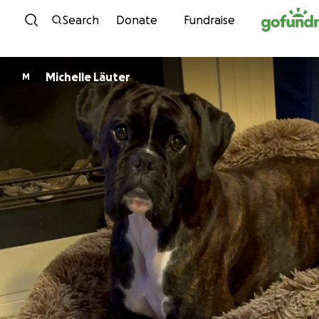
Skip to content
Search
Donate
Fundraise
Michelle Läuter
M