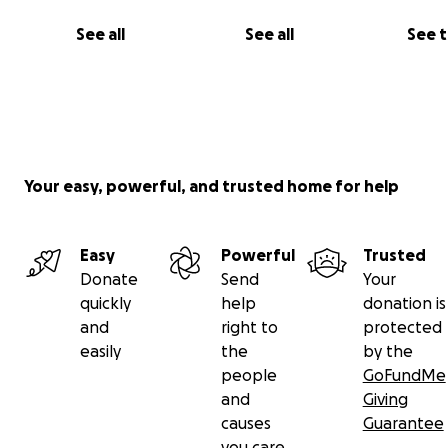
See all
See all
See 
Your easy, powerful, and trusted home for help
Easy
Powerful
Trusted
Donate
Send
Your
Vielen lieben Dank für eure Aufmerksamkeit und Hilfe!
quickly
help
donation is
and
right to
protected
Ich schicke euch dicke, schlabbrige Boxerküsschen - eu
easily
the
by the
❤️
people
GoFundMe
and
Giving
causes
Guarantee
you care