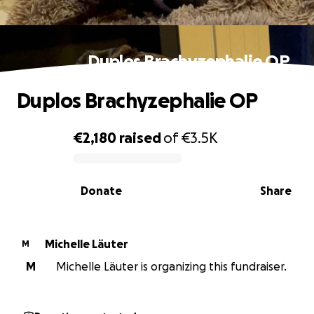
Duplos Brachyzephalie OP
Duplos Brachyzephalie OP
€2,180
raised
of
€3.5K
0% complete
Donate
Share
Michelle Läuter
M
M
Michelle Läuter is organizing this fundraiser.