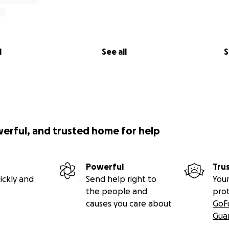
riprese sul territorio (attrezzature, logistica, spostamenti);
sti di produzione e post-produzione (montaggio video, mont
l docufilm mediante eventi, festival e piattaforme culturali.
l
See all
S
ente che i popoli abbiano fili invisibili che li uniscono, 
ane.
, racconteremo similitudini sorprendenti – e a volte quasi i
ente distanti. Nei sardi e nei palestinesi riconosciamo un'a
lla terra, dalla memoria e dai gesti tramandati con cura. Cult
werful, and trusted home for help
sse vene di resistenza, dalla stessa musica dell’anima, da un
to e nella voce.
Powerful
Tru
ickly and
Send help right to
Your
e questo ponte di memoria tra Sardegna e Palestina.
the people and
pro
e che la resistenza non è solo nei gesti eroici, ma anche nei ca
causes you care about
GoF
tinuano a tessere, a piantare ulivi, a raccontare storie.
Gua