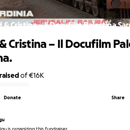
& Cristina – Il Docufilm Palestina Sa
 Cristina – Il Docufilm Pal
na.
raised
of
€16K
Donate
Share
igu
rigu is organizing this fundraiser.