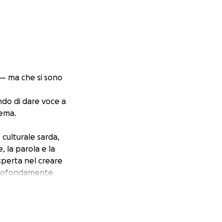
— ma che si sono
ndo di dare voce a
nema.
culturale sarda,
, la parola e la
esperta nel creare
. Profondamente
na e la
tura: connetto
rogetto nasce dal
unità e futuro.