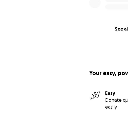
sostenere le 
coprire i co
sottotitoli);
promuovere i
See al
Crediamo profondam
vivono terre lont
In questo progetto
culture apparentem
popoli scolpiti da
Your easy, po
percorse dalle ste
sopravvive nel can
Easy
Il nostro invito
Donate qu
Aiutaci a costruir
easily
Aiutaci a raccontar
nelle mani che con