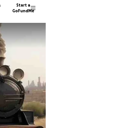
n
Start a
GoFundMe