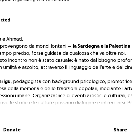
ected
na e Ahmad.
 provengono da mondi lontani —
la Sardegna e la Palestina
empo preciso, forse guidate da qualcosa che va oltre noi.
to incontro non è stato casuale: è nato dal bisogno profo
n umiltà e ascolto, attraverso il linguaggio dell’arte e del ci
arigu
, pedagogista con background psicologico, promotrice 
fesa della memoria e delle tradizioni popolari, mediante l’arte
ssioni umane. Organizzatrice di eventi artistici e culturali, 
dove le storie e le culture possano dialogare e intrecciarsi
rra, cerco di mantenere viva l’identità culturale della Sardeg
e sue radici. Sono un’
artigiana di relazioni
e creativa per na
rogetti per dare vita a collaborazioni autentiche. Questo p
Donate
Share
ire insieme qualcosa di significativo, che unisca cultura, com