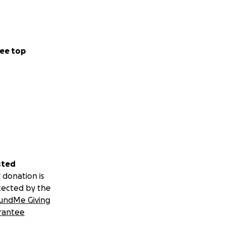
aggio audio,
ee top
anche quando
dentiche – tra
ffinità profonda:
ure distinte, ma
’identità che
sted
 donation is
tected by the
nti, nei riti,
undMe Giving
rantee