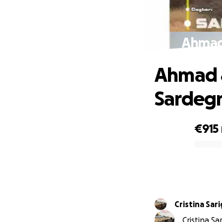
Ahmad 
Ahmad &
Sardeg
€915
0% complete
Cristina Sar
Cristina Sa