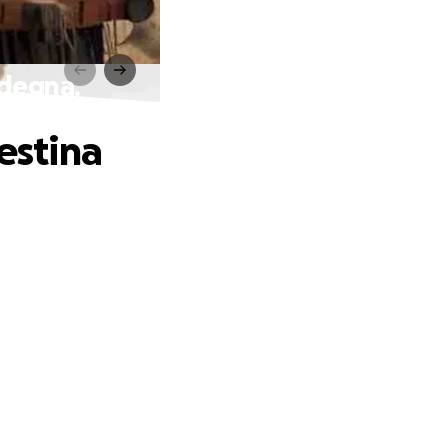
rdegna.
estina