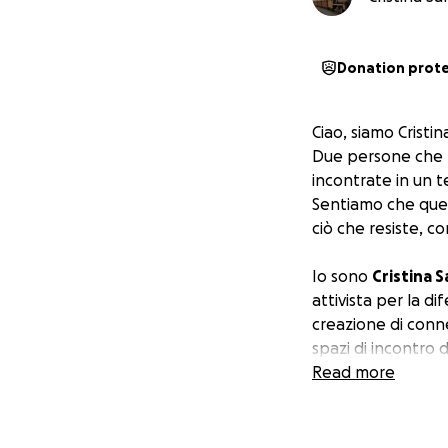
Donation prot
Ciao, siamo Cristi
Due persone che
incontrate in un t
Sentiamo che ques
ciò che resiste, co
Io sono
Cristina S
attivista per la di
creazione di conne
spazi di incontro 
legata alla mia te
Read more
valorizzazione dell
persone, idee e p
desiderio di costru