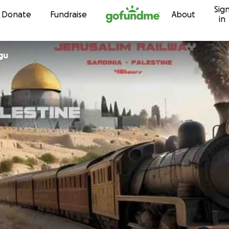
Sig
Skip to content
Donate
Fundraise
About
in
igu