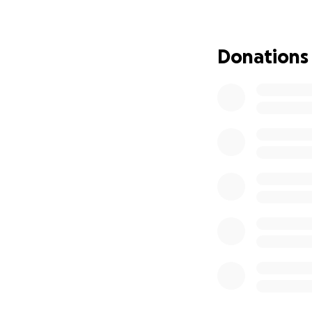
Credo profondamen
di una comunità a
evolversi e proteg
Donations
Ahmad Al Khalil
è 
suo cinema esplora
poetico e politico
I suoi lavori sono 
la profondità narra
lungometraggio in
raccontare storie 
Con questo nuovo 
un ponte tra due 
Insieme stiamo da
Esistono terre che
resistenza e dell'
Il docufilm nasce 