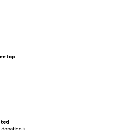
ee top
sted
 donation is