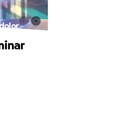
 dolor
minar