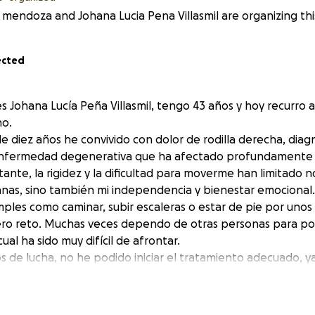
mendoza and Johana Lucia Pena Villasmil are organizing this
ected
s Johana Lucía Peña Villasmil, tengo 43 años y hoy recurro 
no.
 diez años he convivido con dolor de rodilla derecha, dia
enfermedad degenerativa que ha afectado profundamente 
stante, la rigidez y la dificultad para moverme han limitado n
ianas, sino también mi independencia y bienestar emocional.
imples como caminar, subir escaleras o estar de pie por uno
ro reto. Muchas veces dependo de otras personas para pod
cual ha sido muy difícil de afrontar.
os de lucha, no he podido iniciar el tratamiento adecuado, 
 ni los recursos económicos necesarios. El tratamiento c
os, estudios, consultas, cirugía ,prótesis de Rodilla y rehab
o de $10,000 dólares, y para poder cubrir imprevistos y com