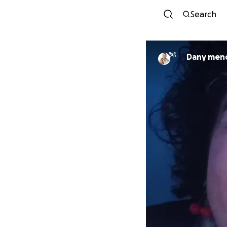
Search
Dany men