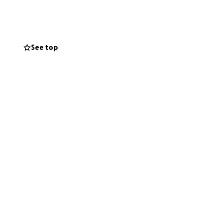
hará una gran
También
See top
ue puedan
de vida!