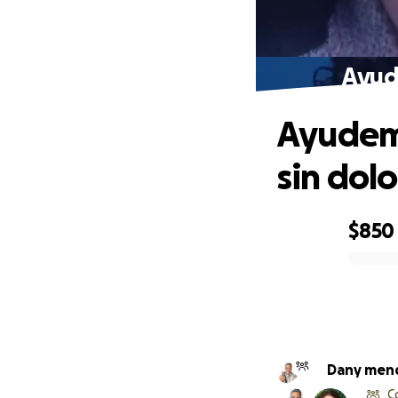
Ayude
Ayudemo
sin dolo
$850
0% complete
Dany men
C