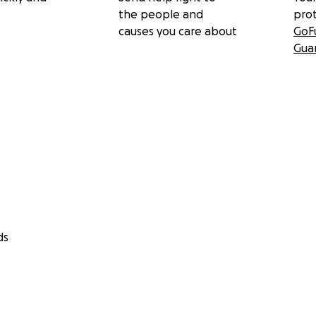
the people and
pro
causes you care about
GoF
Gua
ds