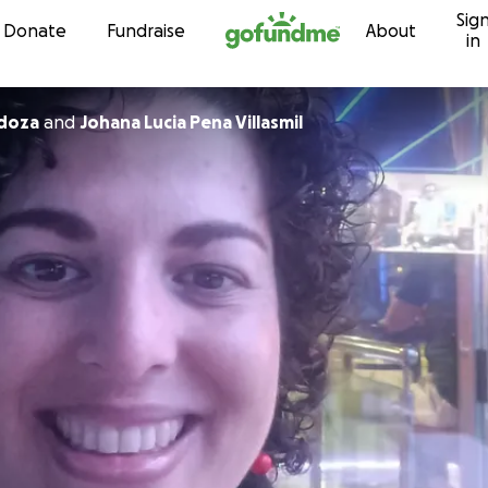
Sig
Skip to content
Donate
Fundraise
About
in
doza
and
Johana Lucia Pena Villasmil