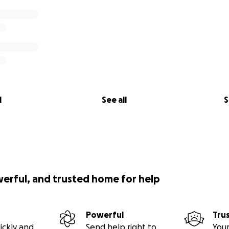
l
See all
S
werful, and trusted home for help
Powerful
Tru
ickly and
Send help right to
Your