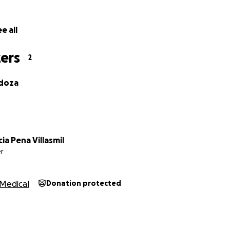
e all
ers
2
doza
ia Pena Villasmil
r
Medical
Donation protected