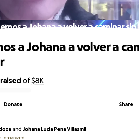
mos a Johana a volver a caminar sin
s a Johana a volver a ca
r
raised
of
$8K
Donate
Share
doza
and
Johana Lucia Pena Villasmil
o-organized