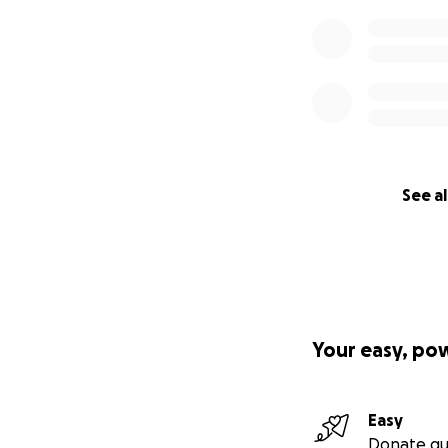
See al
Your easy, po
Easy
Donate qu