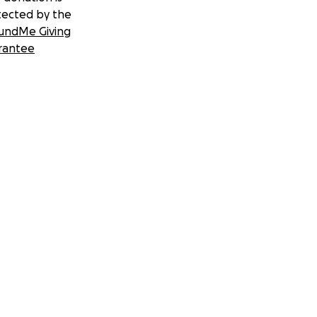
tected by the
undMe Giving
rantee