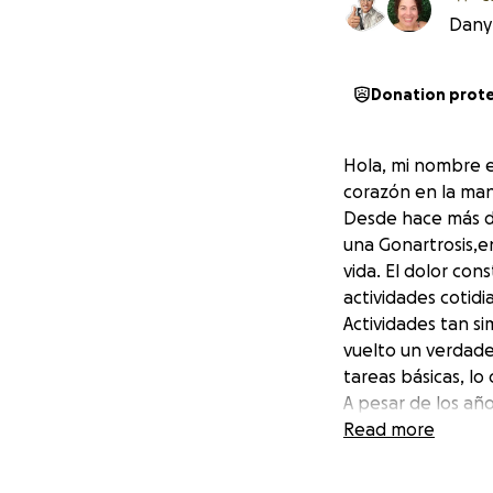
Dany 
Donation prot
Hola, mi nombre e
corazón en la ma
Desde hace más de
una Gonartrosis,
vida. El dolor con
actividades cotid
Actividades tan s
vuelto un verdade
tareas básicas, lo 
A pesar de los añ
con seguro médico
Read more
incluye medicament
un costo aproximad