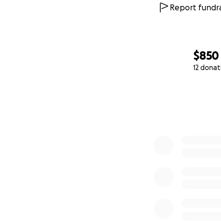
Report fundra
$850
12 donat
0% complete