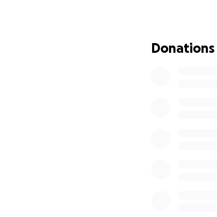
una meta de $12,0
Por eso hoy les p
diferencia y me a
agradeceré muchí
Donations
Con mucha fe, agr
En esta campaña i
conocerme mejor.
¡Gracias por leer 