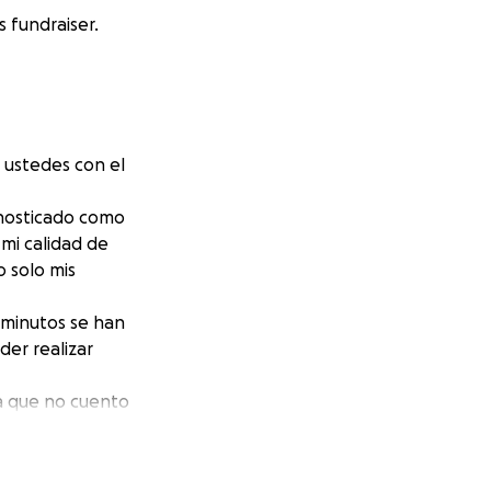
 fundraiser.
a ustedes con el
gnosticado como
mi calidad de
o solo mis
s minutos se han
er realizar
ya que no cuento
ompleto —que
ilitación— tiene
isiones, he fijado