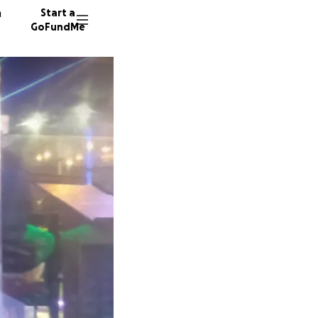
n
Start a
GoFundMe