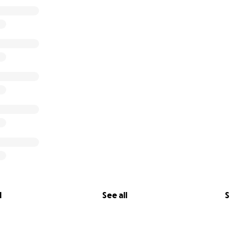
l
See all
S