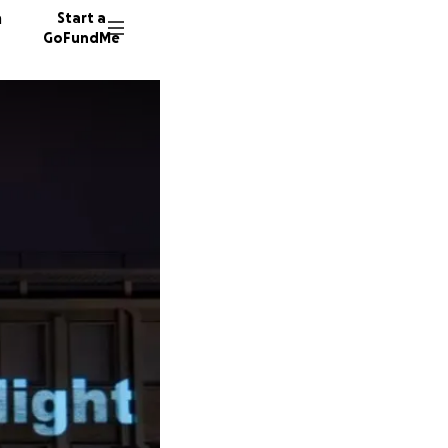
n
Start a
GoFundMe
E
M
63 dono