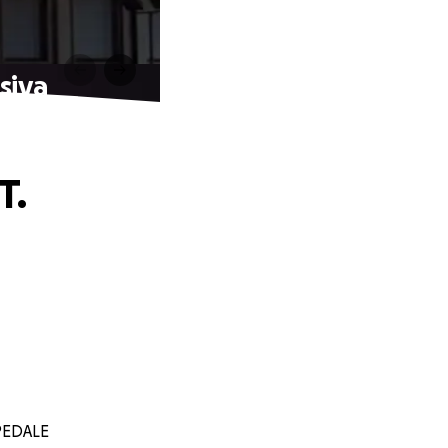
nsiva
T.
SPEDALE