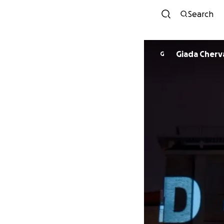
Search
Giada Cherv
G