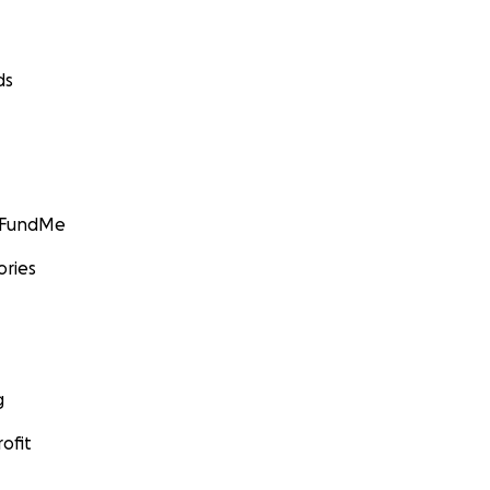
ds
GoFundMe
ories
g
ofit