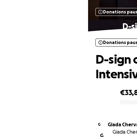
Donations pau
D-si
Donations pau
D-sign o
Intensi
€33,
0% complete
Giada Cherv
G
Giada Cher
G