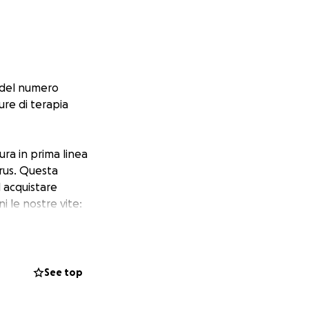
a del numero
ure di terapia
ura in prima linea
irus. Questa
d acquistare
i le nostre vite:
writer Andre Roulè,
pere su www.d-
See top
gna.