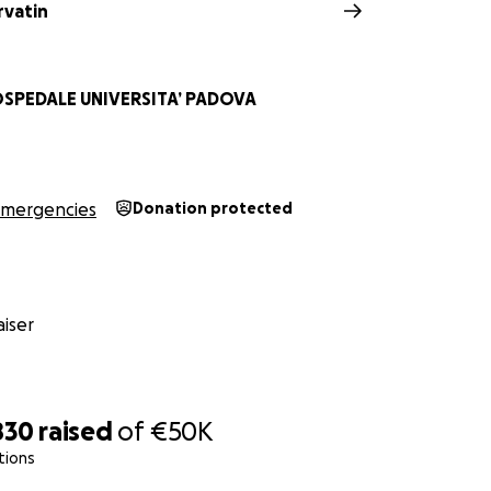
rvatin
OSPEDALE UNIVERSITA’ PADOVA
mergencies
Donation protected
iser
830
raised
of
€50K
tions