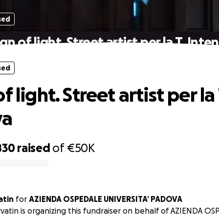
sed
gn of light. Street artist per la T. Inte
sed
f light. Street artist per la 
va
830
raised
of
€50K
atin
for
AZIENDA OSPEDALE UNIVERSITA’ PADOVA
vatin is organizing this fundraiser on behalf of AZIENDA O