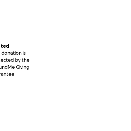
sted
 donation is
tected by the
undMe Giving
rantee