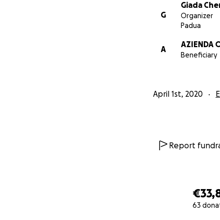
Giada Che
G
Organizer
Padua
AZIENDA 
A
Beneficiary
April 1st, 2020
E
Report fundra
€33,
63 dona