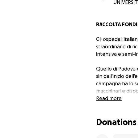
UNIVERSIT
RACCOLTA FONDI 
Gli ospedali itali
straordinario di r
intensiva e semi-i
Quello di Padova è
sin dall'inizio de
campagna ha lo sco
macchinari e dispo
medici, infermieri
Read more
A promuovere quest
Donations
che si sono strett
signoflight.it. L'i