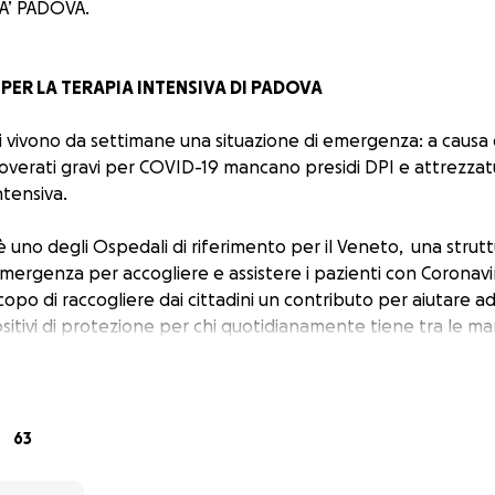
A’ PADOVA.
PER LA TERAPIA INTENSIVA DI PADOVA
ani vivono da settimane una situazione di emergenza: a caus
icoverati gravi per COVID-19 mancano presidi DPI e attrezzat
ntensiva.
 uno degli Ospedali di riferimento per il Veneto, una strutt
ll'emergenza per accogliere e assistere i pazienti con Coronav
po di raccogliere dai cittadini un contributo per aiutare a
sitivi di protezione per chi quotidianamente tiene tra le man
 e personale OSS.
a iniziativa sono gli street artist padovani, capitanati dal 
i in un abbraccio collettivo mettendo all'asta alcune loro o
63
ntero ricavato dell'asta verrà devoluto ai fini di questa campa