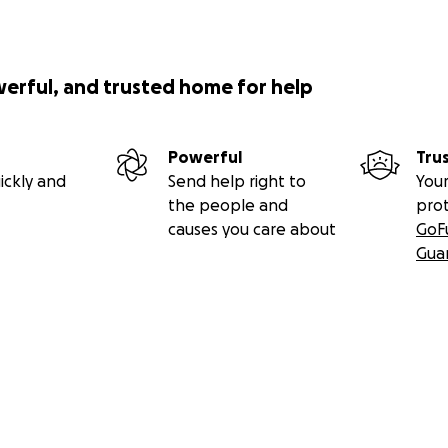
werful, and trusted home for help
Powerful
Tru
ickly and
Send help right to
Your
the people and
pro
causes you care about
GoF
Gua