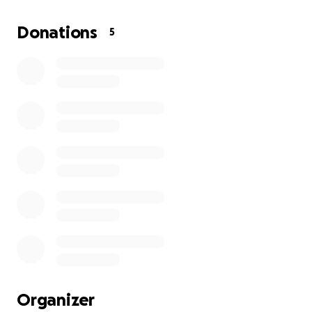
tragisch, ein so junges Tier zu verlieren, das noch sein
ganzes erfülltes Katzenleben vor sich hat.
Donations
5
Wir bedanken uns im Voraus für jede Unterstützung,
die wir erhalten.
Organizer