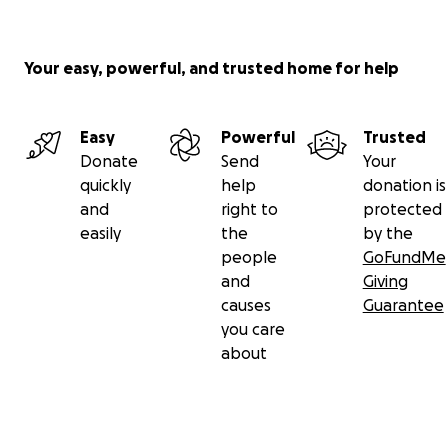
Your easy, powerful, and trusted home for help
Easy
Powerful
Trusted
Donate
Send
Your
quickly
help
donation is
and
right to
protected
easily
the
by the
people
GoFundMe
and
Giving
causes
Guarantee
you care
about