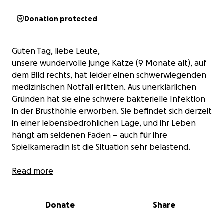
Donation protected
Guten Tag, liebe Leute,
unsere wundervolle junge Katze (9 Monate alt), auf
dem Bild rechts, hat leider einen schwerwiegenden
medizinischen Notfall erlitten. Aus unerklärlichen
Gründen hat sie eine schwere bakterielle Infektion
in der Brusthöhle erworben. Sie befindet sich derzeit
in einer lebensbedrohlichen Lage, und ihr Leben
hängt am seidenen Faden – auch für ihre
Spielkameradin ist die Situation sehr belastend.
Wir möchten ihr noch eine Chance auf ein erfülltes,
Read more
langes Leben ermöglichen. Dies erfordert jedoch
eine enorme Summe sowie einen großen
Donate
Share
Zeitaufwand. Sie hat einen einzigartigen Charakter
und ist viel mehr als „nur“ eine Katze. Es wäre