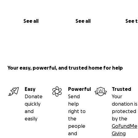
See all
See all
See 
Your easy, powerful, and trusted home for help
Easy
Powerful
Trusted
Donate
Send
Your
quickly
help
donation is
and
right to
protected
easily
the
by the
people
GoFundMe
and
Giving