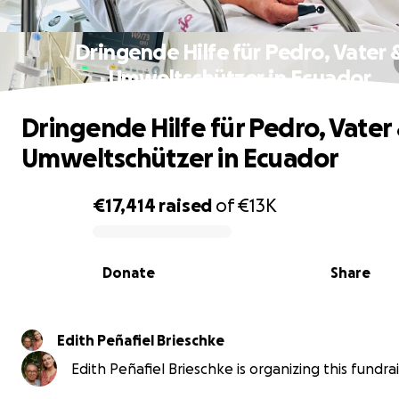
Dringende Hilfe für Pedro, Vater 
Umweltschützer in Ecuador
Dringende Hilfe für Pedro, Vater
Umweltschützer in Ecuador
€17,414
raised
of
€13K
0% complete
Donate
Share
Edith Peñafiel Brieschke
Edith Peñafiel Brieschke is organizing this fundrai