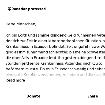
Donation protected
Liebe Menschen,
ich bin Edith und sammle dringend Geld für meinen Vate
der sich zur Zeit in einer lebensbedrohlichen Situation i
Krankenhaus in Ecuador befindet. Seit ungefähr zwei 
ging es ihm zunehmend schlechter, bis meine Schwester
die ebenfalls in Ecuador lebt, ihn gestern dringend ins d
Stunden entfernte Krankenhaus Vozandes nach Quito
befördern musste. Da es in Ecuador schwierig und sehr t
eine gute Krankenversicherung zu haben und die staatl
Gesundheitsversorgung leider nicht ausreichend ist, müs
Read more
alles aus eigener Tasche zahlen.
Donate
Share
Zuerst kam er in die Notaufnahme, wo nach einigen
Untersuchungen ein hohes Natrium- und Kaliumdefizit