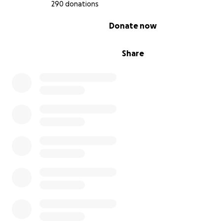
Betrag, um meinem Vater bei seiner Genesung zu unter
290 donations
0% complete
Donate now
Dankeschön,
Edith
Share