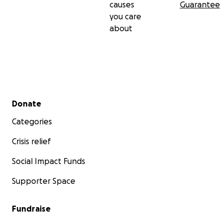
causes
Guarantee
you care
about
Secondary menu
Donate
Categories
Crisis relief
Social Impact Funds
Supporter Space
Fundraise