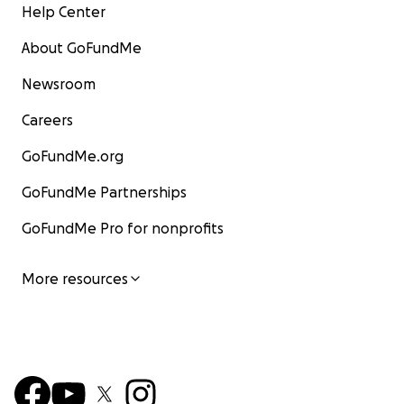
Help Center
About GoFundMe
Newsroom
Careers
GoFundMe.org
GoFundMe Partnerships
GoFundMe Pro for nonprofits
More resources