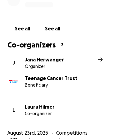
See all
See all
Co-organizers
2
Jana Herwanger
J
Organizer
Teenage Cancer Trust
Beneficiary
Laura Hilmer
L
Co-organizer
August 23rd, 2025
Competitions