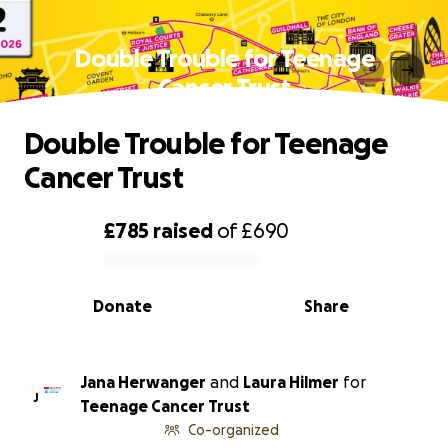
Double Trouble for Teenage
Cancer Trust
Double Trouble for Teenage
Cancer Trust
£785
raised
of
£690
0% complete
Donate
Share
Jana Herwanger
and
Laura Hilmer
for
J
Teenage Cancer Trust
Co-organized