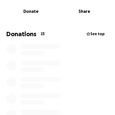
jeden Tag zeigen.
Donate
Share
Unser Ziel ist es, so viel Geld wie möglich für den
Teenage Cancer Trust zu sammeln. Jede Spende
zählt, jede Meile zählt. Wir hoffen, dass Ihr uns
unterstützt und uns hilft, unser Ziel zu erreichen.
Donations
23
See top
Wie Ihr uns unterstützen könnt:
Spenden: Ihr könnt direkt an uns spenden, indem ihr
auf unsere Fundraising-Seite klickt.
Teilen: Ihr könnt unsere Geschichte teilen und uns
helfen, mehr Menschen zu erreichen.
Tausend Dank!!!