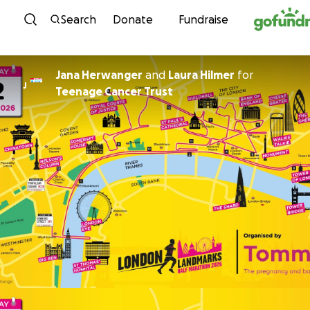
Skip to content
Search
Donate
Fundraise
Jana Herwanger
and
Laura Hilmer
for
J
Teenage Cancer Trust