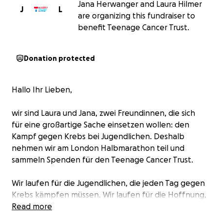
Jana Herwanger and Laura Hilmer
J
L
are organizing this fundraiser to
benefit Teenage Cancer Trust.
Donation protected
Hallo Ihr Lieben,
wir sind Laura und Jana, zwei Freundinnen, die sich
für eine großartige Sache einsetzen wollen: den
Kampf gegen Krebs bei Jugendlichen. Deshalb
nehmen wir am London Halbmarathon teil und
sammeln Spenden für den Teenage Cancer Trust.
Wir laufen für die Jugendlichen, die jeden Tag gegen
Krebs kämpfen müssen. Wir laufen für die Hoffnung,
die Liebe und die Stärke, die diese jungen Menschen
Read more