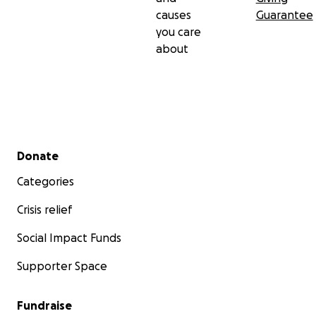
causes
Guarantee
you care
about
Secondary menu
Donate
Categories
Crisis relief
Social Impact Funds
Supporter Space
Fundraise