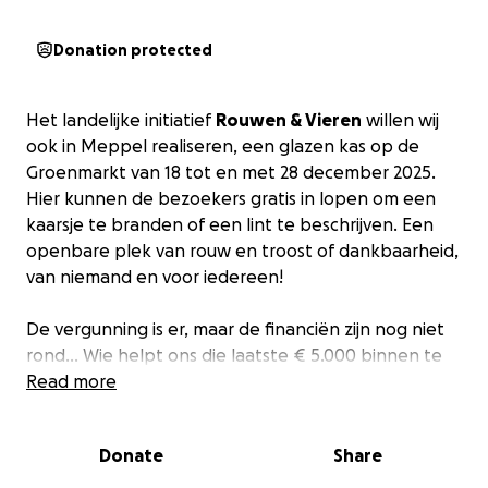
Donation protected
Het landelijke initiatief
Rouwen & Vieren
willen wij
ook in Meppel realiseren, een glazen kas op de
Groenmarkt van 18 tot en met 28 december 2025.
Hier kunnen de bezoekers gratis in lopen om een
kaarsje te branden of een lint te beschrijven. Een
openbare plek van rouw en troost of dankbaarheid,
van niemand en voor iedereen!
De vergunning is er, maar de financiën zijn nog niet
rond... Wie helpt ons die laatste € 5.000 binnen te
krijgen?
Read more
Meer informatie vind je op onze website
Donate
Share
www.rouwenenvierenmeppel.nl.