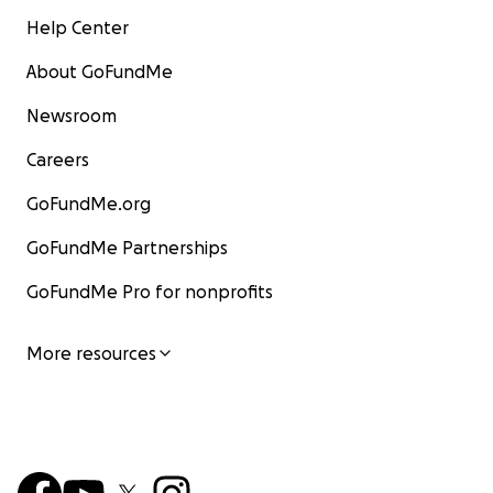
Help Center
About GoFundMe
Newsroom
Careers
GoFundMe.org
GoFundMe Partnerships
GoFundMe Pro for nonprofits
More resources