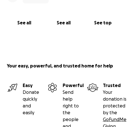
See all
See all
See top
Your easy, powerful, and trusted home for help
Easy
Powerful
Trusted
Donate
Send
Your
quickly
help
donation is
and
right to
protected
easily
the
by the
people
GoFundMe
and
Giving