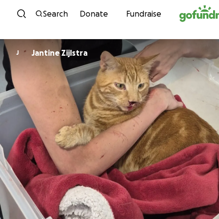
Skip to content
Search
Donate
Fundraise
Jantine Zijlstra
J