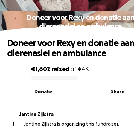
Doneer voor Rexy en donatie aa
dierenasiel en ambulance
Doneer voor Rexy en donatie aa
dierenasiel en ambulance
€1,602
raised
of
€4K
0% complete
Donate
Share
Jantine Zijlstra
J
J
Jantine Zijlstra is organizing this fundraiser.