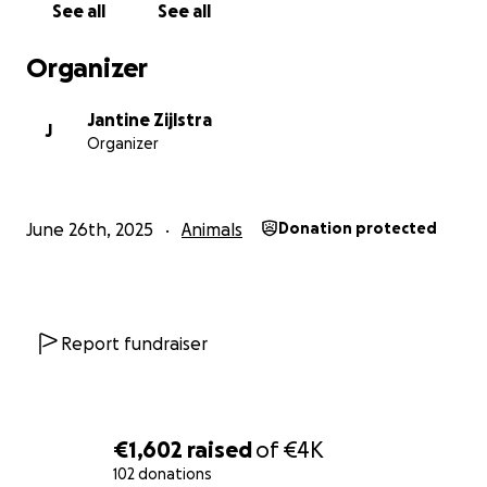
Elke bijdrage, hoe klein ook, helpt enorm.
See all
See all
Niet alleen voor Rexy, maar ook voor andere dieren: M
we meer ophalen dan nodig is, dan doneren we het re
Organizer
bedrag aan twee organisaties die ons nauw aan het hart
het lokale dierenasiel en dierenambulance “Witte Gerrit”
Jantine Zijlstra
J
zich dag in dag uit inzetten voor vermiste en gevonden
Organizer
huisdieren..
Gisteren zagen we met eigen ogen hoeveel liefde en t
June 26th, 2025
Animals
Donation protected
deze mensen dag en nacht geven aan zieke en gewon
dieren. Zelfs toen wij aankwamen, waren ze in de weer
ander spoedgeval, een hondje dat er nog slechter aan 
dan Rexy.
We willen iets terugdoen voor deze mensen.
Report fundraiser
En we willen onze Rexy terug ❤️ gezond, gelukkig en z
pijn.
Ik houd jullie op de hoogte met updates, foto's en een 
van hoe het geld besteed wordt.
€1,602
raised
of
€4K
Bedankt voor jullie steun, liefde en betrokkenheid. ❤
102 donations