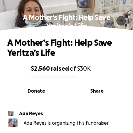
A Mother’s Fight: Help Save
Yeritza’s Life
A Mother’s Fight: Help Save
Yeritza’s Life
$2,560
raised
of
$30K
0% complete
Donate
Share
Ada Reyes
Ada Reyes is organizing this fundraiser.