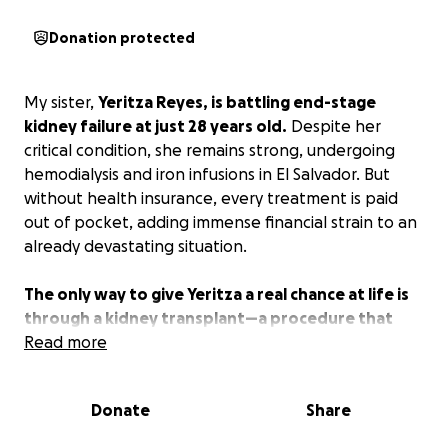
Donation protected
My sister,
Yeritza Reyes, is battling end-stage
kidney failure at just 28 years old.
Despite her
critical condition, she remains strong, undergoing
hemodialysis and iron infusions in El Salvador. But
without health insurance, every treatment is paid
out of pocket, adding immense financial strain to an
already devastating situation.
The only way to give Yeritza a real chance at life is
through a kidney transplant—a procedure that
costs approximately $50,000.
Read more
This fundraiser is her
lifeline, our hope to provide her with the urgent
medical care she needs.
Donate
Share
A Mother’s Love & Strength