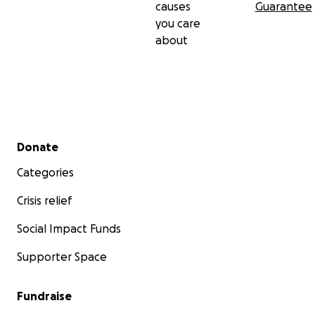
causes
Guarantee
you care
about
Secondary menu
Donate
Categories
Crisis relief
Social Impact Funds
Supporter Space
Fundraise