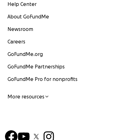
Help Center
About GoFundMe
Newsroom
Careers
GoFundMe.org
GoFundMe Partnerships
GoFundMe Pro for nonprofits
More resources