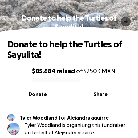
Donate to help the Turtles of
Sayulita!
Donate to help the Turtles of
Sayulita!
$85,884
raised
of
$250K
MXN
0% complete
Donate
Share
Tyler Woodland
for
Alejandra aguirre
Tyler Woodland is organizing this fundraiser
on behalf of Alejandra aguirre.