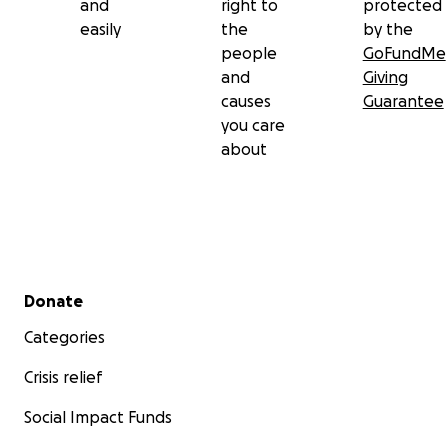
and
right to
protected
easily
the
by the
people
GoFundMe
and
Giving
causes
Guarantee
you care
about
Secondary menu
Donate
Categories
Crisis relief
Social Impact Funds