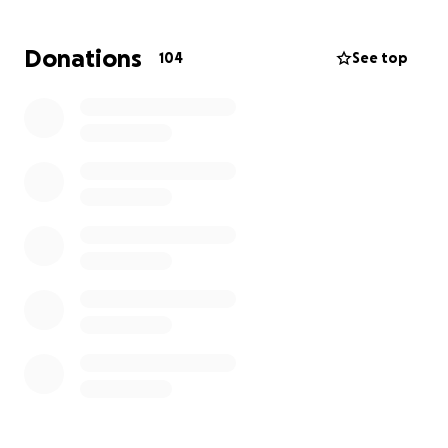
To fulfill this mission, we are raising $80,000 MXN.
This covers the costs of much-needed supplies. We
Donations
104
See top
rely on donations and volunteers, working for the
love of sea turtles.
With your help, we can reach our goal and continue
saving turtles. Join our cause; every donation brings
us closer to our goal.
With love,
The Sayulita Turtle Camp team.
Contact us:
Alejandra Aquirre - biologo marino - +52 [phone
redacted]
Tyler Woodland - Volunteer - [phone redacted]