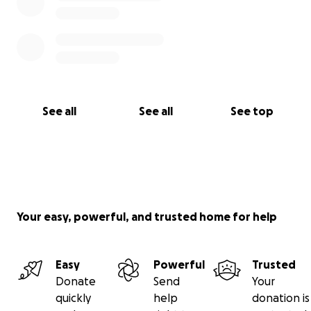
Alejandra Aguirre – Bióloga Marina – +52 [teléfono
oculto]
Tyler Woodland – Voluntario – [teléfono oculto]
See all
See all
See top
Your easy, powerful, and trusted home for help
Easy
Powerful
Trusted
Donate
Send
Your
quickly
help
donation is