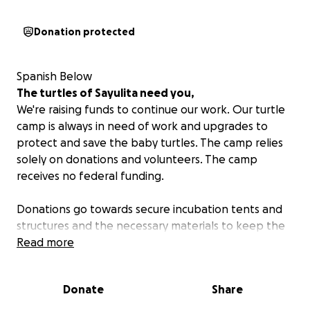
Donation protected
Spanish Below
The turtles of Sayulita need you,
We're raising funds to continue our work. Our turtle
camp is always in need of work and upgrades to
protect and save the baby turtles. The camp relies
solely on donations and volunteers. The camp
receives no federal funding.
Donations go towards secure incubation tents and
structures and the necessary materials to keep the
camp going (lamps, shelves, hardware, wood,
Read more
shovels, gloves, etc.). Relocating nests to safer
locations is vital to avoid losing them to human or
Donate
Share
animal predators, as well as to weather conditions.