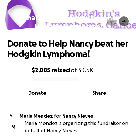
Donate to Help Nancy beat her
Hodgkin Lymphoma!
Donate to Help Nancy beat her
Hodgkin Lymphoma!
$2,085
raised
of
$3.5K
0% complete
Donate
Share
Maria Mendez
for
Nancy Nieves
M
Maria Mendez is organizing this fundraiser on
M
behalf of Nancy Nieves.