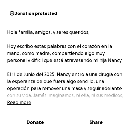
Donation protected
Hola familia, amigos, y seres queridos,
Hoy escribo estas palabras con el corazón en la
mano, como madre, compartiendo algo muy
personal y difícil que está atravesando mi hija Nancy.
El 11 de Junio del 2025, Nancy entró a una cirugía con
la esperanza de que fuera algo sencillo, una
operación para remover una masa y seguir adelante
con su vida. Jamás imaginamos, ni ella, ni sus médicos,
que ese día marcaría el comienzo de una batalla
Read more
mucho más grande. Recibió un diagnóstico que nos
cambió la vida: Hodgkin Lymphoma.
Donate
Share
El linfoma de Hodgkin es un tipo de cáncer que