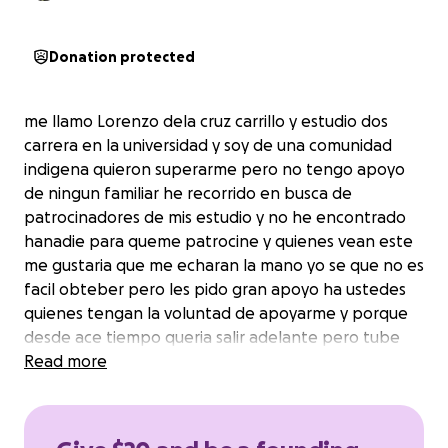
Donation protected
me llamo Lorenzo dela cruz carrillo y estudio dos
carrera en la universidad y soy de una comunidad
indigena quieron superarme pero no tengo apoyo
de ningun familiar he recorrido en busca de
patrocinadores de mis estudio y no he encontrado
hanadie para queme patrocine y quienes vean este
me gustaria que me echaran la mano yo se que no es
facil obteber pero les pido gran apoyo ha ustedes
quienes tengan la voluntad de apoyarme y porque
desde ace tiempo queria salir adelante pero tube
una enfermedad cuando estube enla prepa y me
Read more
sali de mi escuela dure 6 años enfermo i hasta de
luchar demi salud dia con dia me alivie ace apenas
unos años no ace mucho y adespues me puse