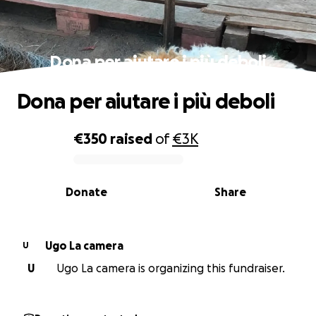
Dona per aiutare i più deboli
Dona per aiutare i più deboli
€350
raised
of
€3K
0% complete
Donate
Share
Ugo La camera
U
U
Ugo La camera is organizing this fundraiser.