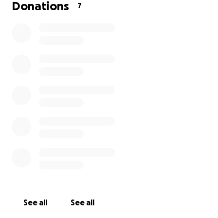
Ora abbiamo bisogno di Voi per poter continuare a
Donations
7
fare i lavori, urgenti sono i box aperti singoli per la
notte e le intemperie.
Saranno fatti 20 box singoli con strutture che
rispettano l'ambiente e fanno stare caldi i cani.
L'importo da raccogliere per i primi lavori
ammontano circa a 3000 e.
AIUTATECI CONDIVIDETE CON I VOSTRI AMICI
PARENTI.
See all
See all