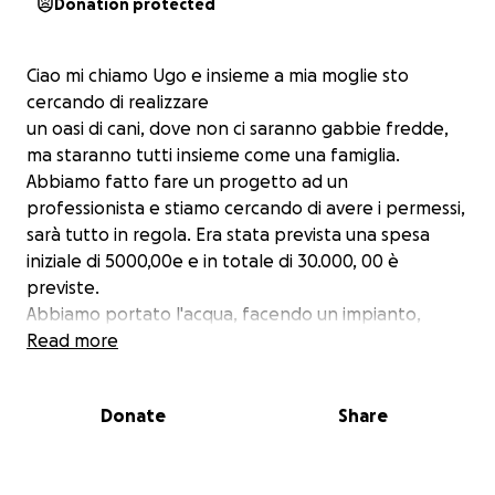
Donation protected
Ciao mi chiamo Ugo e insieme a mia moglie sto
cercando di realizzare
un oasi di cani, dove non ci saranno gabbie fredde,
ma staranno tutti insieme come una famiglia.
Abbiamo fatto fare un progetto ad un
professionista e stiamo cercando di avere i permessi,
sarà tutto in regola. Era stata prevista una spesa
iniziale di 5000,00e e in totale di 30.000, 00 è
previste.
Abbiamo portato l'acqua, facendo un impianto,
abbiamo recintato tutto il perimetro di 4000m2.
Read more
Tutto questo è stato possibile grazie a volontarie
che amano i cani e ci Aiutano perché conoscono il
Donate
Share
nostro impegno quotidiano..