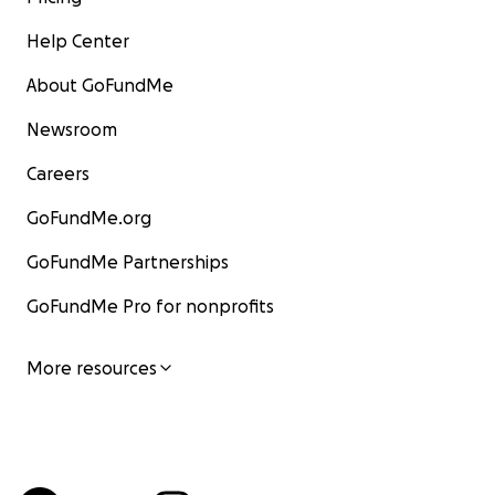
Help Center
About GoFundMe
Newsroom
Careers
GoFundMe.org
GoFundMe Partnerships
GoFundMe Pro for nonprofits
More resources