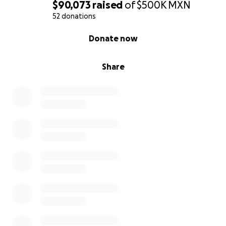
$90,073
raised
of
$500K
MXN
52 donations
0% complete
Donate now
Share