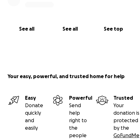
See all
See all
See top
Your easy, powerful, and trusted home for help
Easy
Powerful
Trusted
Donate
Send
Your
quickly
help
donation is
and
right to
protected
easily
the
by the
people
GoFundMe