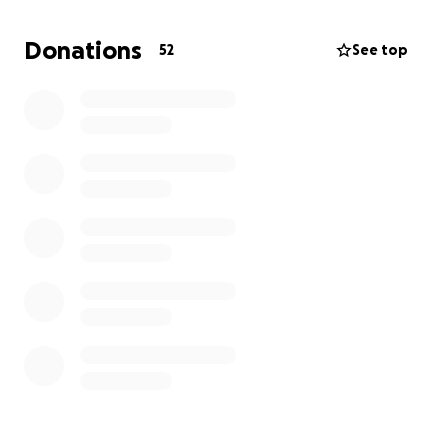
por que no puedo valerme por mí misma aun..
necesito tomar terapia física diariamente y somo una
Donations
52
See top
familia de clase media-baja por lo que no podemos
cubrir los gastos de todos los insumos que necesito,
medicamento y rehabilitación... por eso nos estamos
viendo en la necesidad de solicitar este apoyo para
lograr salir adelante y volver a ser la mujer, madre y
esposa amorosa y feliz que siempre he sido...
ayúdame para poder recuperarme. que Dios se los
multiplique y los llene de bendiciones.