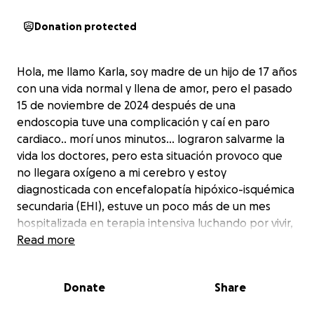
Donation protected
Hola, me llamo Karla, soy madre de un hijo de 17 años
con una vida normal y llena de amor, pero el pasado
15 de noviembre de 2024 después de una
endoscopia tuve una complicación y caí en paro
cardiaco.. morí unos minutos... lograron salvarme la
vida los doctores, pero esta situación provoco que
no llegara oxígeno a mi cerebro y estoy
diagnosticada con encefalopatía hipóxico-isquémica
secundaria (EHI), estuve un poco más de un mes
hospitalizada en terapia intensiva luchando por vivir,
por temas del seguro y sus letras pequeñas no se
Read more
cubrió la cuenta total del hospital y estamos
adeudando un poco más de 400 mil pesos, eso sin
Donate
Share
contar que ahora estoy en casa pero con cuidados
tipo hospitalarios... mi familia me cuida día y noche