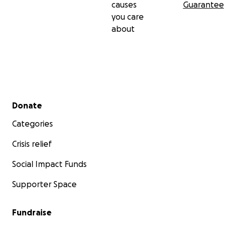
causes
Guarantee
you care
about
Entre todas, podemos hacer que estos animales tengan
merecen: una vida digna, segura y llena de amor.
Gracias por ser parte de esto
Secondary menu
Donate
—Una vecina de l'Olleria.
Categories
Crisis relief
Social Impact Funds
Supporter Space
Fundraise