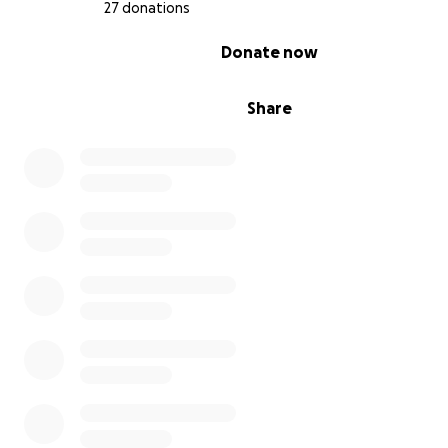
27 donations
0% complete
Donate now
Share
El
100 %
del dinero irá
destinado
a:
Comida y medicinas
Visitas veterinarias y vacunas básicas
Adaptación básica del nuevo refugio