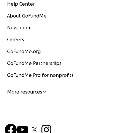
Help Center
About GoFundMe
Newsroom
Careers
GoFundMe.org
GoFundMe Partnerships
GoFundMe Pro for nonprofits
More resources