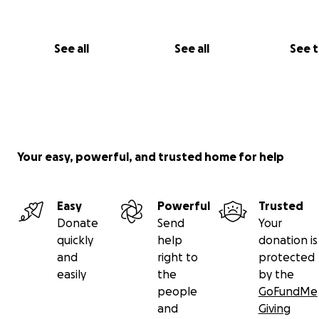
Ayuda para adoptar, apadrinar y darles una nueva 
See all
See all
See 
Si puedes donar, aunque sea poquito, gracias infinitas. Y 
puedes, por favor, comparte este enlace o graba un ví
el hashtag
#HuellasEternasSOS
para ayudarnos a difun
Your easy, powerful, and trusted home for help
Easy
Powerful
Trusted
Donate
Send
Your
quickly
help
donation is
and
right to
protected
easily
the
by the
people
GoFundMe
and
Giving