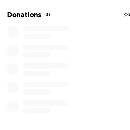
el alma.
Donations
27
En
l’Olleria
, mi pueblo, hay una pequeña protectora de
llamada
Huellas Eternas
. Un grupo de personas increíbl
a decenas de
perros y gatos
abandonados, enfermos, 
lo hacen con sus propias manos, sin apenas recursos.
Pero ahora mismo, están al límite.
En las últimas semanas:
1. Tuvieron que reubicar a varios animales por problemas
vecinos
2. Una tormenta inundó el refugio y destruyó materiale
tenían para vender ️
3. Las deudas se han disparado: comida, vacunas, veterin