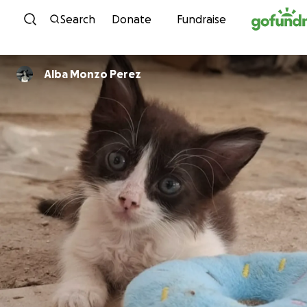
Skip to content
Search
Donate
Fundraise
Alba Monzo Perez