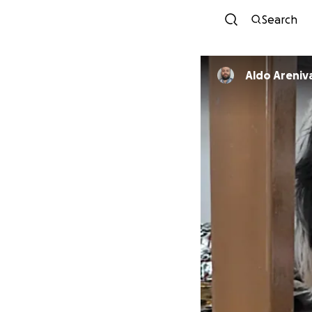
Search
Aldo Areniv