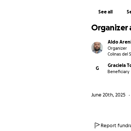
See all
Se
Organizer 
Aldo Aren
Organizer
Colinas del S
Graciela T
G
Beneficiary
June 20th, 2025
Report fundra