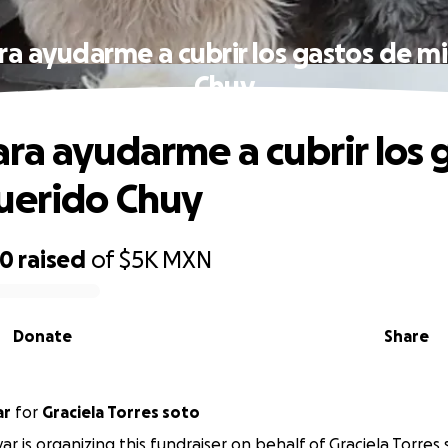
a ayudarme a cubrir los gastos de m
Chuy
ra ayudarme a cubrir los 
uerido Chuy
70
raised
of
$5K
MXN
Donate
Share
ar
for
Graciela Torres soto
ar is organizing this fundraiser on behalf of Graciela Torres 