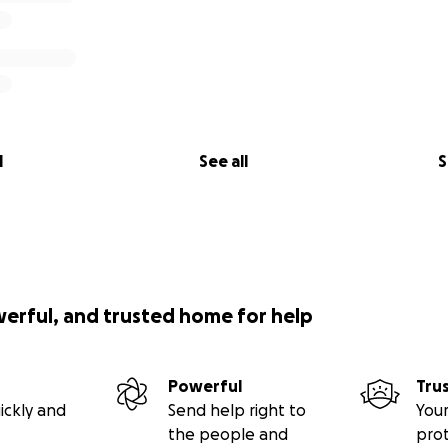
l
See all
S
werful, and trusted home for help
Powerful
Tru
ickly and
Send help right to
Your
the people and
pro