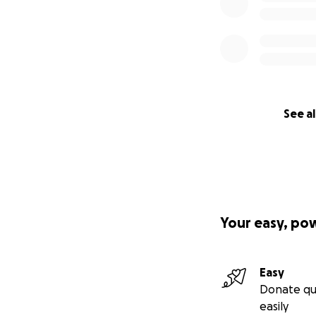
See al
Your easy, po
Easy
Donate qu
easily