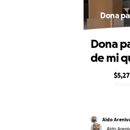
Dona par
Dona pa
de mi q
$5,2
0% complete
Aldo Areniv
Aldo Areniv