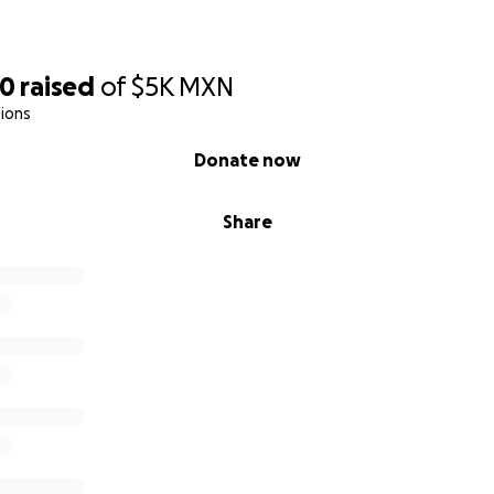
70
raised
of
$5K
MXN
ions
Donate now
Share