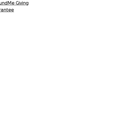
undMe Giving
rantee