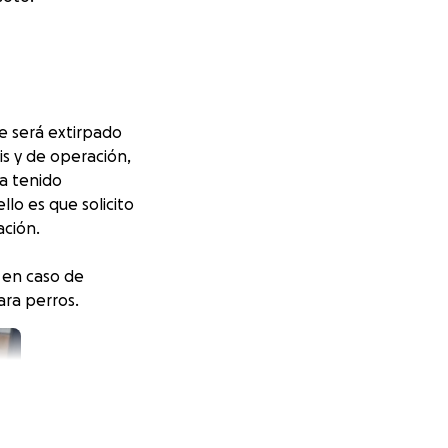
e será extirpado
s y de operación,
a tenido
lo es que solicito
ación.
e en caso de
ara perros.