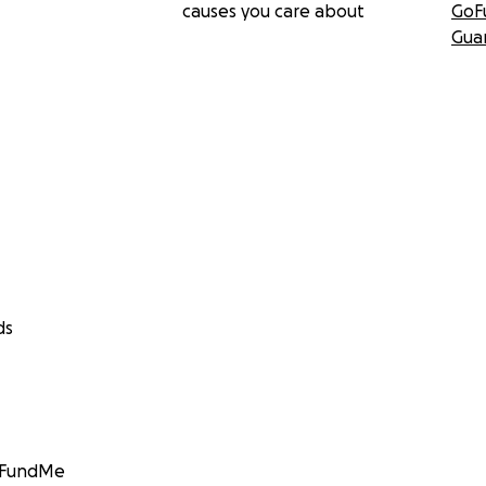
causes you care about
GoF
Gua
ds
GoFundMe