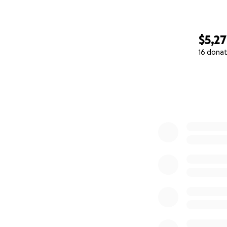
$5,2
16 donat
0% complete