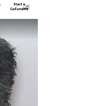
n
Start a
GoFundMe