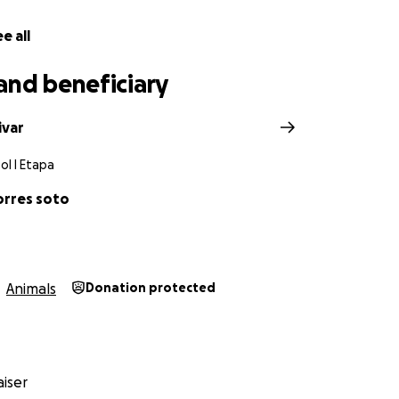
e all
and beneficiary
ivar
ol I Etapa
orres soto
Animals
Donation protected
iser