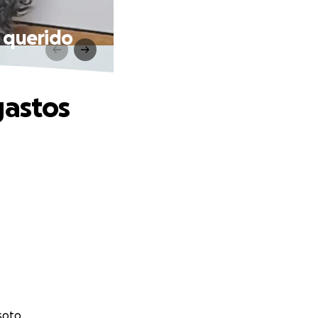
i querido
gastos
soto.