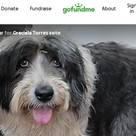
Sig
Skip to content
Donate
Fundraise
About
in
ar
for
Graciela Torres soto