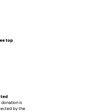
ee top
sted
 donation is
tected by the