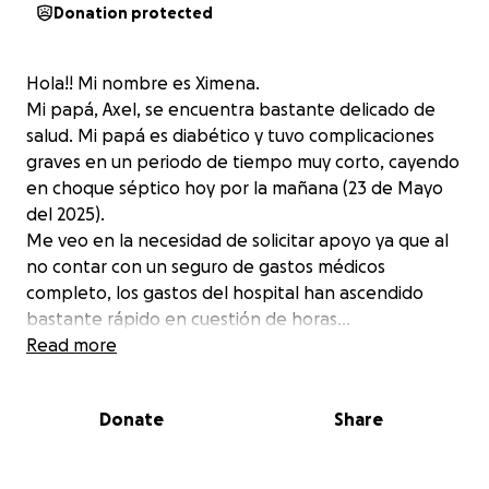
Donation protected
Hola!! Mi nombre es Ximena.
Mi papá, Axel, se encuentra bastante delicado de
salud. Mi papá es diabético y tuvo complicaciones
graves en un periodo de tiempo muy corto, cayendo
en choque séptico hoy por la mañana (23 de Mayo
del 2025).
Me veo en la necesidad de solicitar apoyo ya que al
no contar con un seguro de gastos médicos
completo, los gastos del hospital han ascendido
bastante rápido en cuestión de horas…
Todos los fondos recaudados serán utilizados única y
Read more
exclusivamente para los gastos de todo lo que
requiera mi papá.
Donate
Share
Les agradezco cualquier apoyo, todo es bueno,
incluso una oración o buenas vibras, se los agradezco