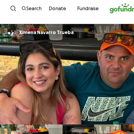
Skip to content
Search
Donate
Fundraise
Ximena Navarro Trueba