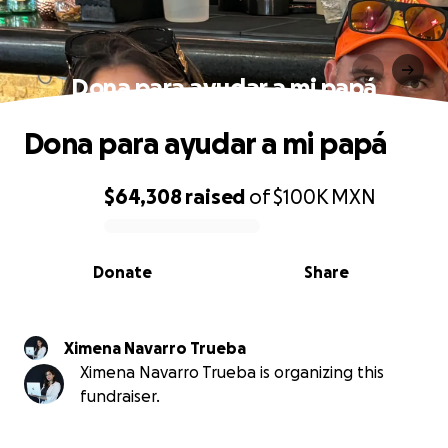
Dona para ayudar a mi papá
Dona para ayudar a mi papá
$64,308
raised
of
$100K
MXN
0% complete
Donate
Share
Ximena Navarro Trueba
Ximena Navarro Trueba is organizing this
fundraiser.