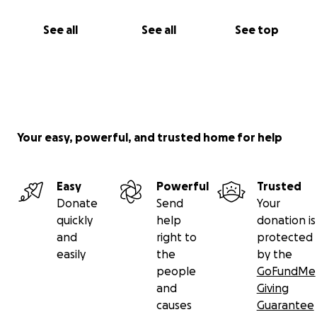
See all
See all
See top
Your easy, powerful, and trusted home for help
Easy
Powerful
Trusted
Donate
Send
Your
quickly
help
donation is
and
right to
protected
easily
the
by the
people
GoFundMe
and
Giving
causes
Guarantee