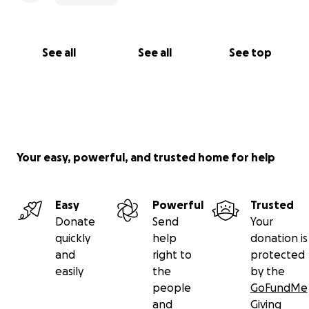
See all
See all
See top
Your easy, powerful, and trusted home for help
Easy
Powerful
Trusted
Donate
Send
Your
quickly
help
donation is
and
right to
protected
easily
the
by the
people
GoFundMe
and
Giving