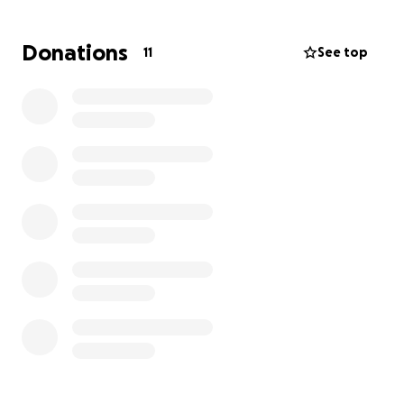
Los fondos utilizados servirán para comprar de
Donations
11
See top
manera inmediata un nuevo equipo de cómputo con
un costo aproximado de $30,000.00, más adecuado
para los requerimientos tecnológicos actuales. El
resto de los donativos se irá a cubrir el porcentaje
faltante de la colegiatura que es de $20,000 pesos al
mes.
Tu donativo es muy importante, porque con él no
sólo estarás apoyando a una guerrera dispuesta a
compartir belleza a través de su hermoso estilo de
arte gráfico, sino que también estarás promoviendo
el arte mexicano y su futura proyección al mundo.