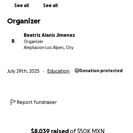
See all
See all
Organizer
Beatriz Alanis Jimenez
B
Organizer
Ampliacion Los Alpes, City
July 29th, 2025
Education
Donation protected
Report fundraiser
$8,039
raised
of
$50K
MXN