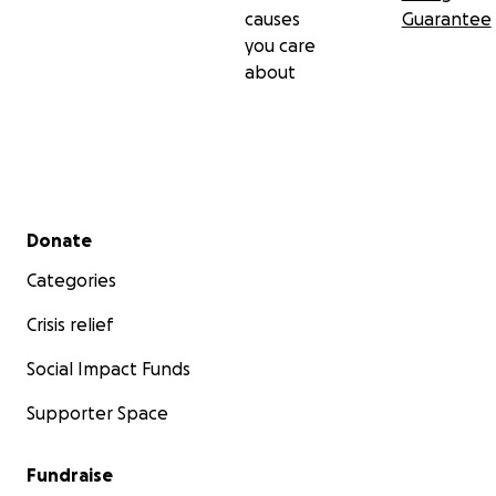
causes
Guarantee
you care
about
Secondary menu
Donate
Categories
Crisis relief
Social Impact Funds
Supporter Space
Fundraise