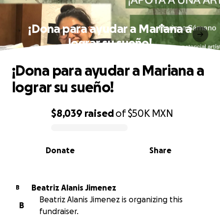
¡Dona para ayudar a Mariana a
lograr su sueño!
¡Dona para ayudar a Mariana a
lograr su sueño!
$8,039
raised
of
$50K
MXN
0% complete
Donate
Share
Beatriz Alanis Jimenez
B
Beatriz Alanis Jimenez is organizing this
B
fundraiser.