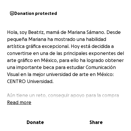
Donation protected
Hola, soy Beatriz, mamá de Mariana Sámano. Desde
pequeña Mariana ha mostrado una habilidad
artística gráfica excepcional. Hoy está decidida a
convertirse en una de las principales exponentes del
arte gráfico en México, para ello ha logrado obtener
una importante beca para estudiar Comunicación
Visual en la mejor universidad de arte en México:
CENTRO Universidad.
Aún tiene un reto, conseguir apoyo para la compra
de su equipo computacional y pagar un porcentaje
Read more
de su colegiatura mensual. Por eso deseo solicitar tu
apoyo.
Donate
Share
Ayuda a Mariana a conseguir su sueño.