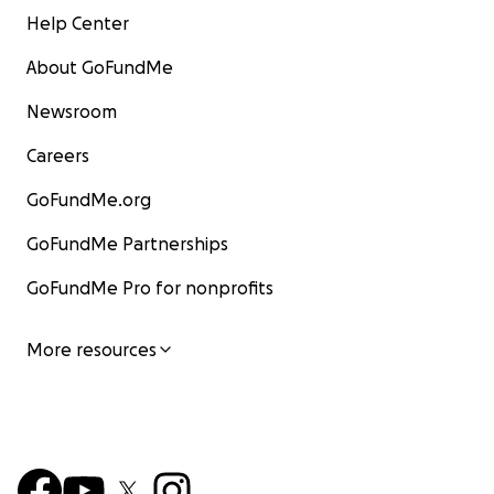
Help Center
About GoFundMe
Newsroom
Careers
GoFundMe.org
GoFundMe Partnerships
GoFundMe Pro for nonprofits
More resources