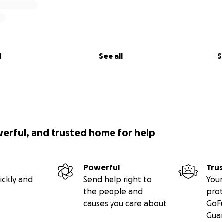
l
See all
S
werful, and trusted home for help
Powerful
Tru
ickly and
Send help right to
Your
the people and
pro
causes you care about
GoF
Gua