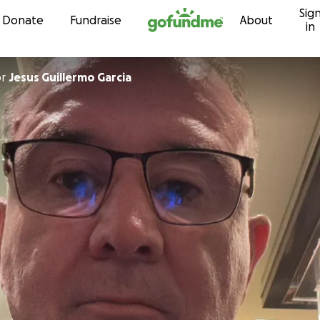
Sig
Skip to content
Donate
Fundraise
About
in
or
Jesus Guillermo Garcia