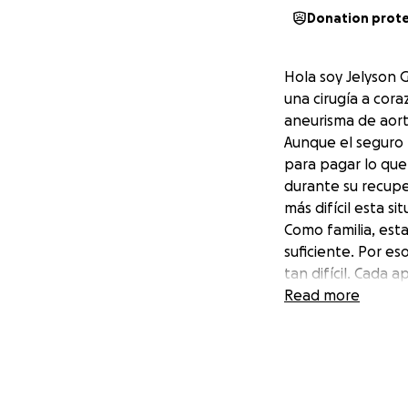
Donation prot
Hola soy Jelyson G
una cirugía a cora
aneurisma de aort
Aunque el seguro 
para pagar lo que
durante su recupe
más difícil esta si
Como familia, est
suficiente. Por e
tan difícil. Cada
papá pueda salir 
Read more
De corazón, graci