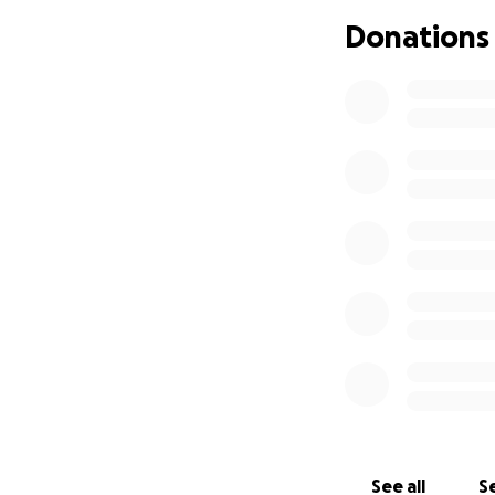
Donations
See all
Se