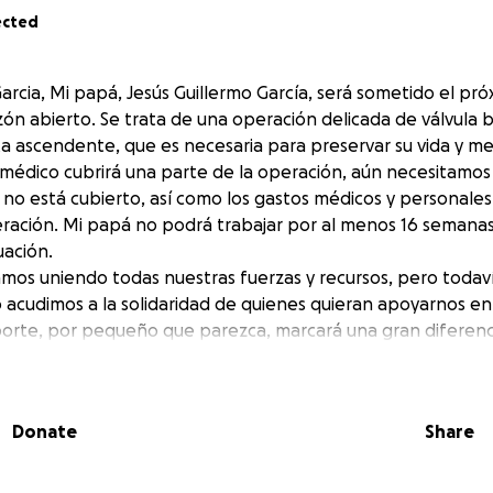
ected
arcia, Mi papá, Jesús Guillermo García, será sometido el pr
zón abierto. Se trata de una operación delicada de válvula b
a ascendente, que es necesaria para preservar su vida y mej
médico cubrirá una parte de la operación, aún necesitamos
 no está cubierto, así como los gastos médicos y personales
ración. Mi papá no podrá trabajar por al menos 16 semanas
tuación.
amos uniendo todas nuestras fuerzas y recursos, pero todav
so acudimos a la solidaridad de quienes quieran apoyarnos 
 aporte, por pequeño que parezca, marcará una gran diferenc
adelante y enfocarse en su recuperación.
as por su ayuda, sus oraciones y por acompañarnos en este 
Donate
Share