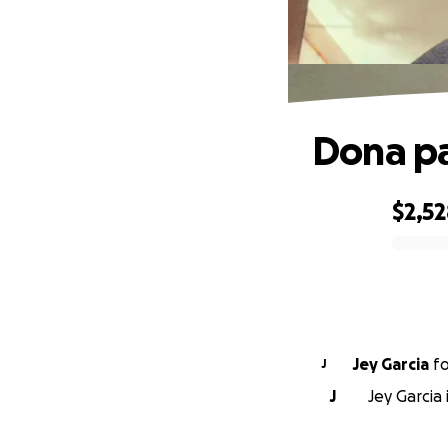
Dona pa
$2,5
0% complete
Jey Garcia
f
J
J
Jey Garcia 