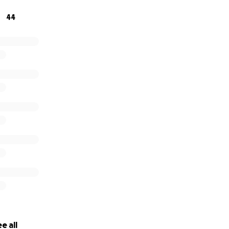
44
e all