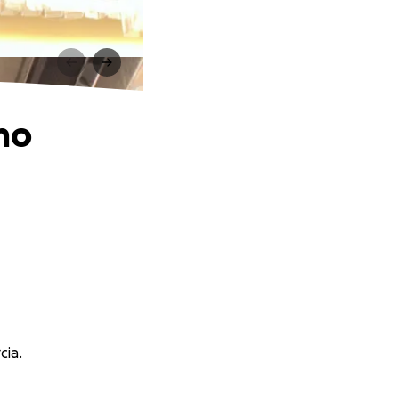
mo
cia.