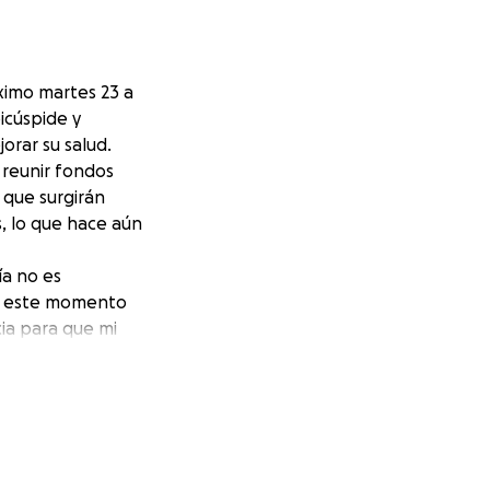
óximo martes 23 a
icúspide y
orar su salud.
 reunir fondos
 que surgirán
, lo que hace aún
ía no es
en este momento
ia para que mi
camino. ❤️