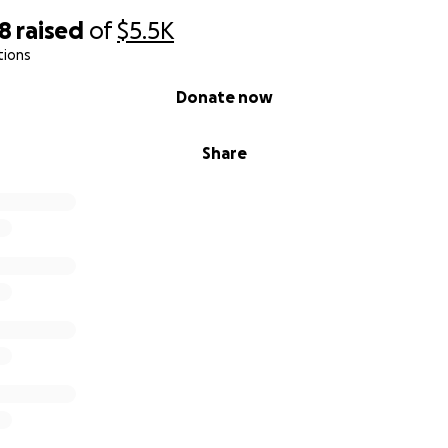
28
raised
of
$5.5K
tions
Donate now
Share