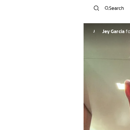
Search
Jey Garcia
f
J