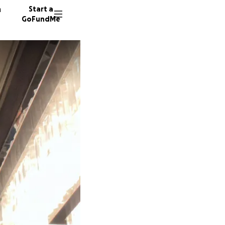
n
Start a
GoFundMe