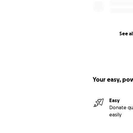
See al
Your easy, po
Easy
Donate qu
easily