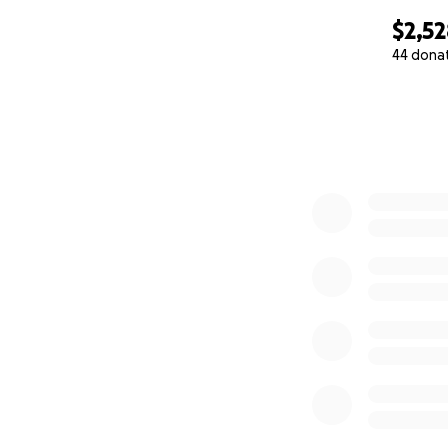
$2,5
44 dona
0% complete