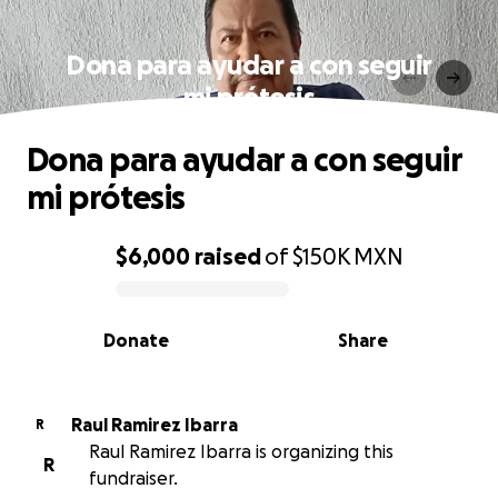
Dona para ayudar a con seguir
mi prótesis
Dona para ayudar a con seguir
mi prótesis
$6,000
raised
of
$150K
MXN
0% complete
Donate
Share
Raul Ramirez Ibarra
R
Raul Ramirez Ibarra is organizing this
R
fundraiser.