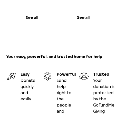
See all
See all
Your easy, powerful, and trusted home for help
Easy
Powerful
Trusted
Donate
Send
Your
quickly
help
donation is
and
right to
protected
easily
the
by the
people
GoFundMe
and
Giving