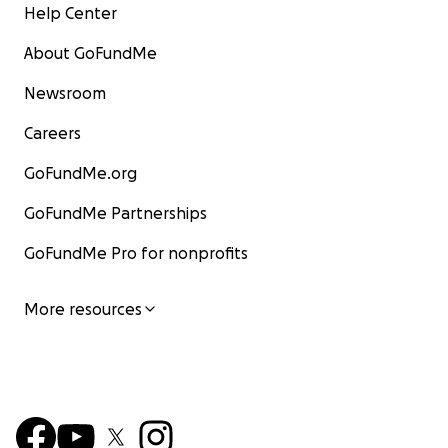
Help Center
About GoFundMe
Newsroom
Careers
GoFundMe.org
GoFundMe Partnerships
GoFundMe Pro for nonprofits
More resources