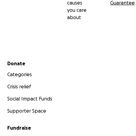
causes
Guarantee
you care
about
Secondary menu
Donate
Categories
Crisis relief
Social Impact Funds
Supporter Space
Fundraise