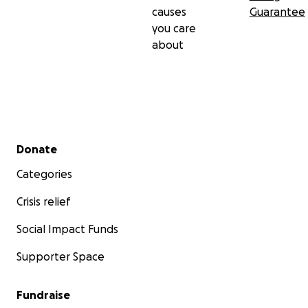
causes
Guarantee
you care
about
Secondary menu
Donate
Categories
Crisis relief
Social Impact Funds
Supporter Space
Fundraise