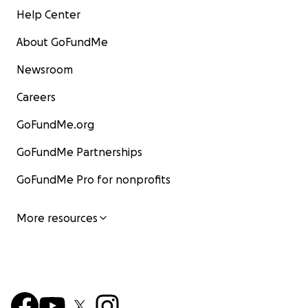
Help Center
About GoFundMe
Newsroom
Careers
GoFundMe.org
GoFundMe Partnerships
GoFundMe Pro for nonprofits
More resources