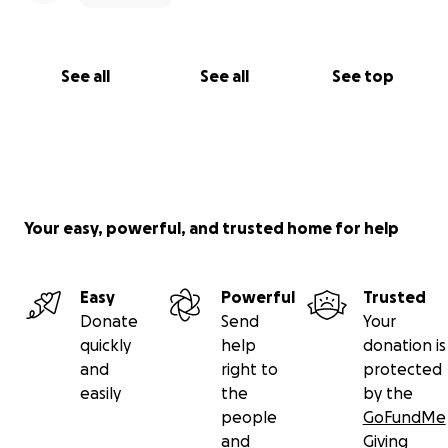
See all
See all
See top
Your easy, powerful, and trusted home for help
Easy
Powerful
Trusted
Donate
Send
Your
quickly
help
donation is
and
right to
protected
easily
the
by the
people
GoFundMe
and
Giving