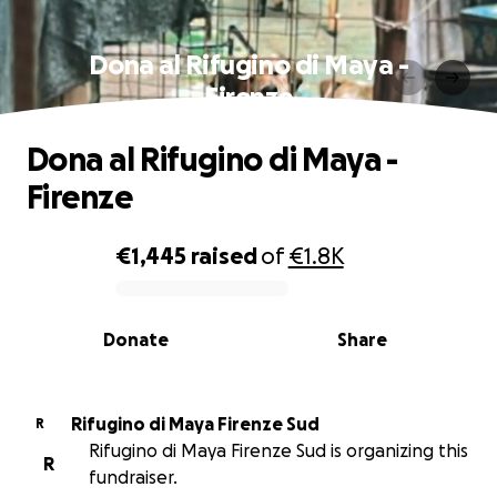
Dona al Rifugino di Maya -
Firenze
Dona al Rifugino di Maya -
Firenze
€1,445
raised
of
€1.8K
0% complete
Donate
Share
Rifugino di Maya Firenze Sud
R
Rifugino di Maya Firenze Sud is organizing this
R
fundraiser.