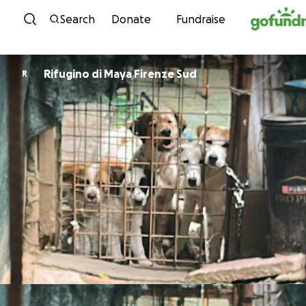
Skip to content
Search
Donate
Fundraise
Rifugino di Maya Firenze Sud
R