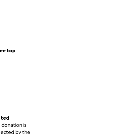
ee top
sted
 donation is
tected by the