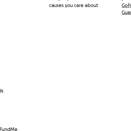
causes you care about
GoF
Gua
ds
GoFundMe