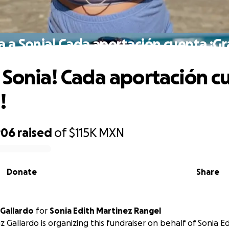
 a Sonia! Cada aportación cuenta ¡Gr
 Sonia! Cada aportación c
!
906
raised
of
$115K
MXN
Donate
Share
 Gallardo
for
Sonia Edith Martinez Rangel
iz Gallardo is organizing this fundraiser on behalf of Sonia E