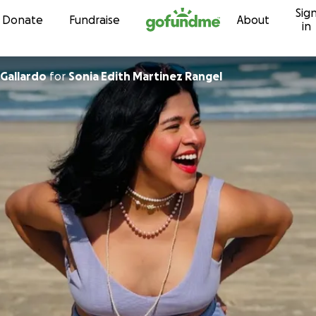
Sig
Skip to content
Donate
Fundraise
About
in
 Gallardo
for
Sonia Edith Martinez Rangel