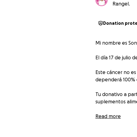
Rangel.
Donation prot
Mi nombre es Soni
El día 17 de juli
Este cáncer no es
dependerá 100% d
Tu donativo a par
suplementos alime
Cada palabra de a
Read more
Mi familia y amig