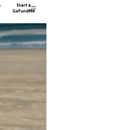
n
Start a
GoFundMe