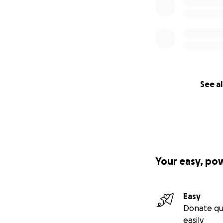
See al
Your easy, po
Easy
Donate qu
easily