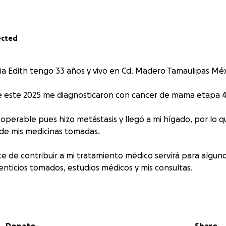
ected
a Edith tengo 33 años y vivo en Cd. Madero Tamaulipas Méx
o de este 2025 me diagnosticaron con cancer de mama etapa 4
 operable pues hizo metástasis y llegó a mi hígado, por lo 
e mis medicinas tomadas.
te de contribuir a mi tratamiento médico servirá para algu
nticios tomados, estudios médicos y mis consultas.
liento, oración, buen deseo y peso cuenta.
os tenemos fe en lo supremo para que este tratamiento sea 