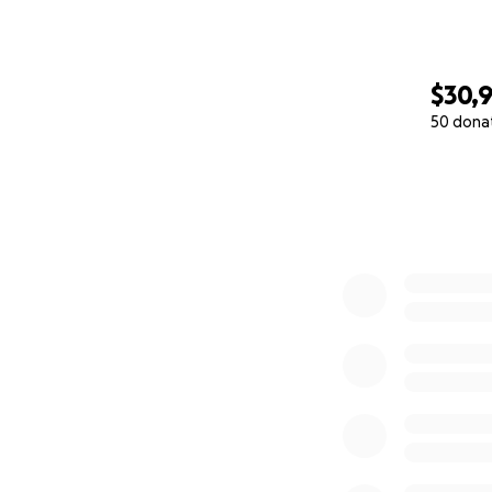
$30,
50 dona
0% complete