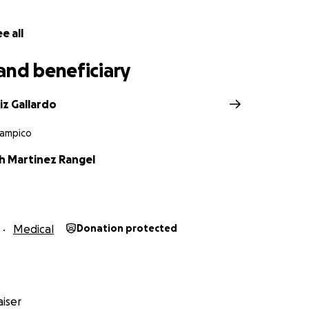
e all
and beneficiary
iz Gallardo
Tampico
th Martinez Rangel
Medical
Donation protected
iser