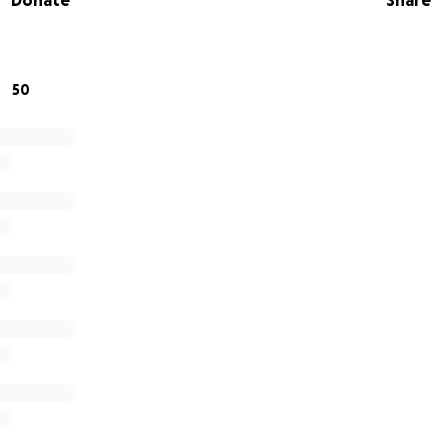
Donate
Share
 yo les agradecemos todo su apoyo infinitamente.
50