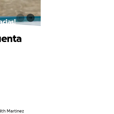
acias!
uenta
dith Martinez