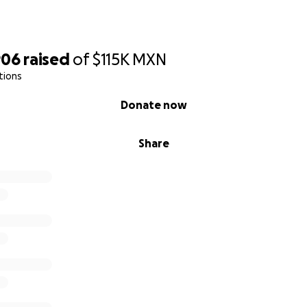
906
raised
of
$115K
MXN
tions
Donate now
Share