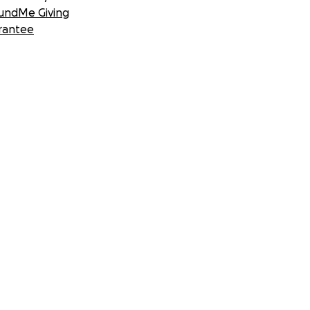
undMe Giving
rantee