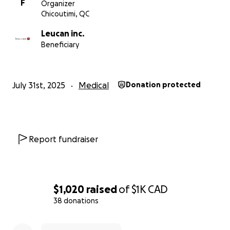
F
Organizer
Chicoutimi, QC
Leucan inc.
Beneficiary
July 31st, 2025
Medical
Donation protected
Report fundraiser
$1,020
raised
of
$1K
CAD
38 donations
0% complete