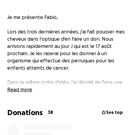
Je me présente Fabio,
Lors des trois dernières années, j’ai fait pousser mes
cheveux dans l’optique d'en faire un don. Nous
arrivons rapidement au jour J qui est le 17 août
prochain. Je les raserai pour les donner à un
organisme qui effectue des perruques pour les
enfants atteints de cancer.
Dans le même ordre d’idée, j’ai décidé de faire une
campagne de sociofinancement qui me permettra
Read more
d’offrir un don monétaire à Leucan. La totalité des
dons reçus ira pour cette organisme.
Donations
38
See top
Merci de m’aider à aider les enfants.