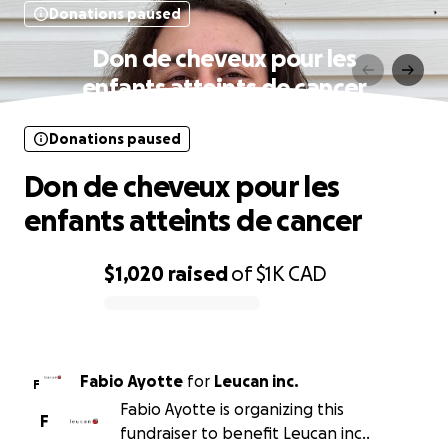
Donations paused
Don de cheveux pour les
enfants atteints de cancer
Donations paused
Don de cheveux pour les
enfants atteints de cancer
$1,020
raised
of
$1K
CAD
0% complete
Fabio Ayotte
for
Leucan inc.
F
Fabio Ayotte is organizing this
F
fundraiser to benefit Leucan inc..