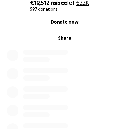
€19,512
raised
of
€22K
597 donations
0% complete
Donate now
Share