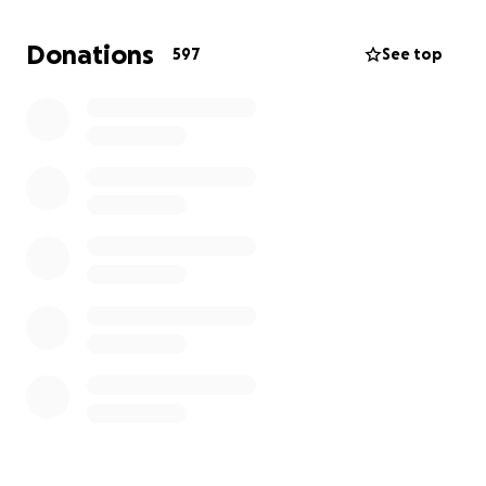
contributo, por menor que seja, fará a diferença na
minha vida. Mesmo 1€ pode ser um passo rumo a
Donations
597
See top
este tratamento.
Peço-vos que partilhem a minha história, que me
ajudem a chegar à Clínica Reabilitar
Neuromodulação, no Brasil.
Mais do que um tratamento, esta é a esperança de
voltar a ter um pouco mais de qualidade de vida, de
recuperar a minha independência e, acima de tudo,
de voltar a fazer o que mais amo.
Com o vosso apoio, este sonho pode tornar-se
realidade.