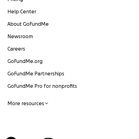
Help Center
About GoFundMe
Newsroom
Careers
GoFundMe.org
GoFundMe Partnerships
GoFundMe Pro for nonprofits
More resources