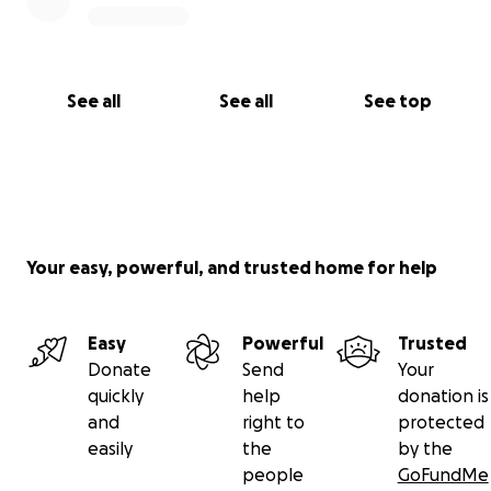
See all
See all
See top
Your easy, powerful, and trusted home for help
Easy
Powerful
Trusted
Donate
Send
Your
quickly
help
donation is
and
right to
protected
easily
the
by the
people
GoFundMe