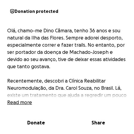
Donation protected
Olá, chamo-me Dino Câmara, tenho 36 anos e sou
natural da Ilha das Flores. Sempre adorei desporto,
especialmente correr e fazer trails. No entanto, por
ser portador da doença de Machado-Joseph e
devido ao seu avanço, tive de deixar essas atividades
que tanto gostava.
Recentemente, descobri a Clínica Reabilitar
Neuromodulação, da Dra. Carol Souza, no Brasil. Lá,
existe um tratamento que ajuda a regredir um pouco
a minha doença, permitindo-me recuperar alguma
Read more
independência e voltar a fazer o que mais amo: o
desporto.
Donate
Share
Para isso, preciso da vossa ajuda. Qualquer