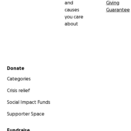
and
Giving
causes
Guarantee
you care
about
Secondary menu
Donate
Categories
Crisis relief
Social Impact Funds
Supporter Space
Fundraise