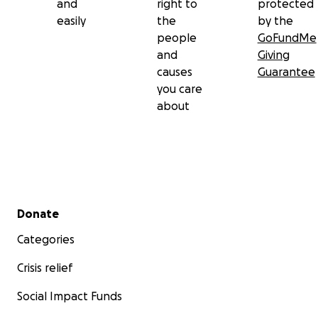
and
right to
protected
easily
the
by the
people
GoFundMe
and
Giving
causes
Guarantee
you care
about
Secondary menu
Donate
Categories
Crisis relief
Social Impact Funds