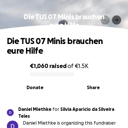
Die TUS 07 Minis brauchen
eure Hilfe
Die TUS 07 Minis brauchen
eure Hilfe
€1,060
raised
of
€1.5K
0% complete
Donate
Share
Daniel Miethke
for
Silvia Aparicio da Silveira
Teles
Daniel Miethke is organizing this fundraiser