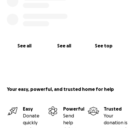
See all
See all
See top
Your easy, powerful, and trusted home for help
Easy
Powerful
Trusted
Donate
Send
Your
quickly
help
donation is