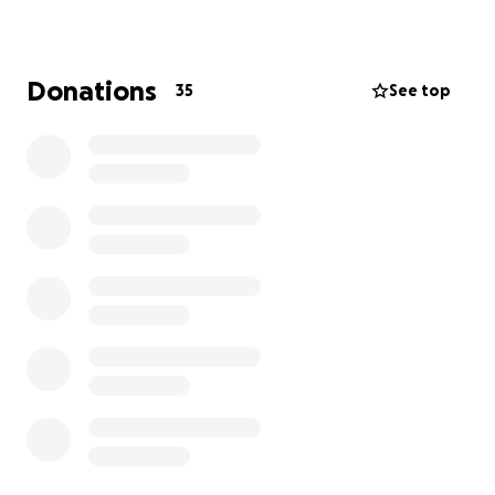
größtenteils kaputt, die Trikots sind ungenügend
(wir haben nur 6 Stück) und auch die
Trainingsausrüstung, wie Hütchen oder Stangen sind
Donations
35
See top
nicht oder nicht in einem ausreichenden Zustand
vorhanden.
Bitte helft mir und meiner tollen Mannschaft, damit
wir zusammen groß und stark werden können.
Ich habe einen Betrag von ca. 1500,-€ veranschlagt,
der die ersten, dringlichsten Anschaffungen
abdecken sollte.
Vielen, vielen Dank an euch. Jeder Cent kommt den
Minis zugute und die werden es euch auch danken.
Daniel