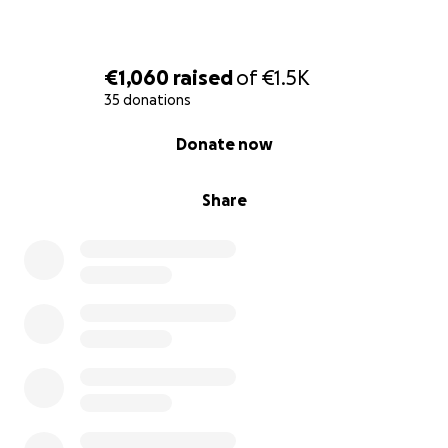
€1,060
raised
of
€1.5K
35 donations
0% complete
Donate now
Share