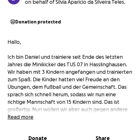
on behalf of Silvia Aparicio da Silveira Teles.
Donation protected
Hallo,
Ich bin Daniel und trainiere seit Ende des letzten
Jahres die Minikicker des TUS 07 in Hasslinghausen.
Wir haben mit 3 Kindern angefangen und trainierten
zum Spaß. Die Kinder hatten viel Freude an den
Übungen, dem Fußball und der Gemeinschaft. Das
sprach sich schnell herum, sodass wir nun eine
richtige Mannschaft von 15 Kindern sind. Das ist
großartig. Nun wollen wir aber auch gegen andere
Mannschaften spielen und uns beweisen. Dabei
Read more
zeigt sich aber immer mehr, dass wir in unserem
kleinen Verein nicht gut ausgestattet sind. Die Bälle,
Donate
Share
mit denen wir spielen und trainieren sind