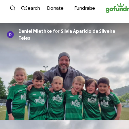
Skip to content
Search
Donate
Fundraise
Daniel Miethke
for
Silvia Aparicio da Silveira
Teles