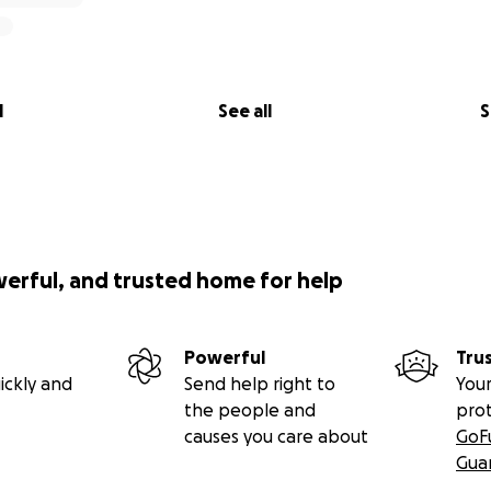
l
See all
S
werful, and trusted home for help
Powerful
Tru
ickly and
Send help right to
Your
the people and
pro
causes you care about
GoF
Gua