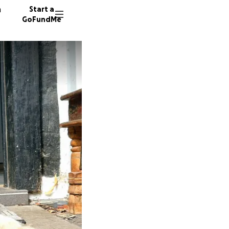
n
Start a
GoFundMe