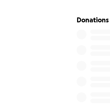
Arthrose bis V.a.
Hier kommt ihr ins
Donations
Jede Spende hilf
die er dringend b
Denn dieser einz
verdient einen s
Vielen Dank, dass
Dear animal lovers
Do you know the sa
- albeit at the ex
This brave fellow 
of courage and th
true greatness mea
good humor despit
Paulchen loves his