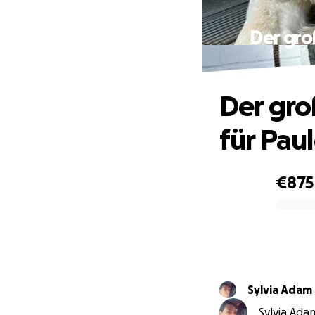
Der gro
Der gro
für Paul
€875
0% complete
Sylvia Adam
Sylvia Adam