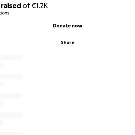
raised
of
€1.2K
tions
Donate now
Share