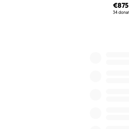
€875
34 dona
0% complete