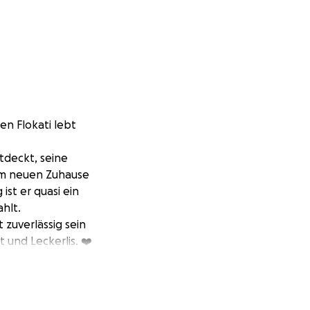
n Flokati lebt
tdeckt, seine
em neuen Zuhause
ist er quasi ein
hlt.
 zuverlässig sein
 und Leckerlis. ❤️
ein bisschen
ken mag.
n, Medikamente
zeichen, von