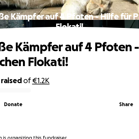
ße Kämpfer auf 4 Pfoten - Hilfe für 
Flokati!
ße Kämpfer auf 4 Pfoten -
chen Flokati!
raised
of
€1.2K
Donate
Share
 is organizing this fundraiser.