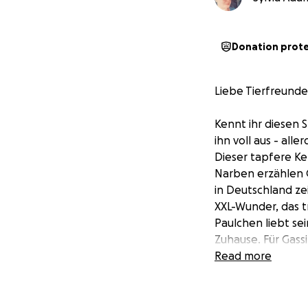
Donation prot
Liebe Tierfreunde
Kennt ihr diesen 
ihn voll aus - all
Dieser tapfere Ke
Narben erzählen 
in Deutschland zei
XXL-Wunder, das t
Paulchen liebt se
Zuhause. Für Gassi
Dieser große Kämp
Read more
Glück, um wieder 
In den letzten M
und Operation au