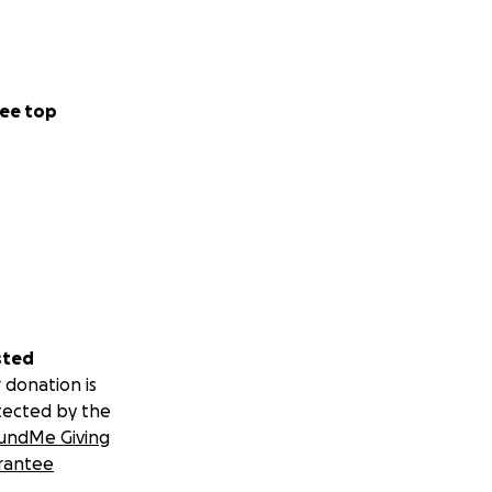
ee top
sted
 donation is
tected by the
undMe Giving
rantee