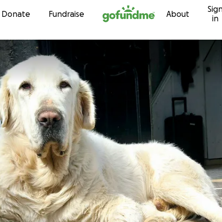
Sig
Skip to content
Donate
Fundraise
About
in