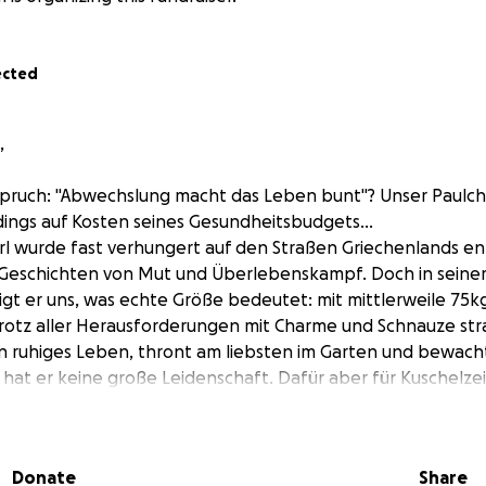
ected
,
Spruch: "Abwechslung macht das Leben bunt"? Unser Paulche
erdings auf Kosten seines Gesundheitsbudgets...
rl wurde fast verhungert auf den Straßen Griechenlands en
Geschichten von Mut und Überlebenskampf. Doch in sein
gt er uns, was echte Größe bedeutet: mit mittlerweile 75kg 
rotz aller Herausforderungen mit Charme und Schnauze stra
in ruhiges Leben, thront am liebsten im Garten und bewacht
 hat er keine große Leidenschaft. Dafür aber für Kuschelzeit
fer braucht vor allem Ruhe, medizinische Versorgung und 
gesund zu werden. Und das kostet - viel mehr als man den
onaten haben wir bereits Tausende Euro für Behandlunge
Donate
Share
fgebracht: von Herzwürmern bis hin zu verdächtigen Krebs