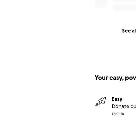
See al
Your easy, po
Easy
Donate qu
easily